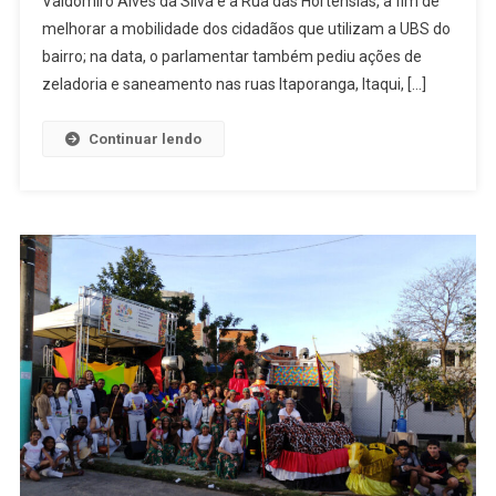
Valdomiro Alves da Silva e a Rua das Hortênsias, a fim de
Solicita
melhorar a mobilidade dos cidadãos que utilizam a UBS do
Revitalizaç
De
bairro; na data, o parlamentar também pediu ações de
Escadão
zeladoria e saneamento nas ruas Itaporanga, Itaqui, […]
Na
Vila
Continuar lendo
Analândia