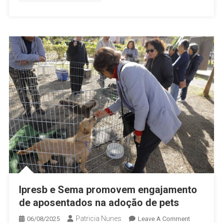
Apresenta
Memorávei
Por
Nossa
Oeste
Ipresb e Sema promovem engajamento
de aposentados na adoção de pets
Patricia Nunes
On
06/08/2025
Leave A Comment