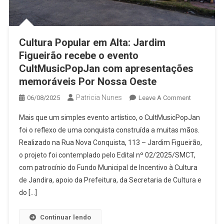
Cultura Popular em Alta: Jardim
Figueirão recebe o evento
CultMusicPopJan com apresentações
memoráveis Por Nossa Oeste
Patricia Nunes
On
06/08/2025
Leave A Comment
Cultura
Mais que um simples evento artístico, o CultMusicPopJan
Popular
foi o reflexo de uma conquista construída a muitas mãos.
Em
Realizado na Rua Nova Conquista, 113 – Jardim Figueirão,
Alta:
o projeto foi contemplado pelo Edital nº 02/2025/SMCT,
Jardim
Figueirão
com patrocínio do Fundo Municipal de Incentivo à Cultura
Recebe
de Jandira, apoio da Prefeitura, da Secretaria de Cultura e
O
do […]
Evento
CultMusic
Continuar lendo
Com