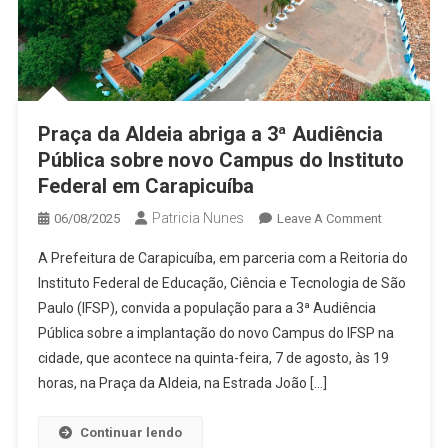
Praça da Aldeia abriga a 3ª Audiência
Pública sobre novo Campus do Instituto
Federal em Carapicuíba
Patricia Nunes
On
06/08/2025
Leave A Comment
Praça
A Prefeitura de Carapicuíba, em parceria com a Reitoria do
Da
Instituto Federal de Educação, Ciência e Tecnologia de São
Aldeia
Paulo (IFSP), convida a população para a 3ª Audiência
Abriga
Pública sobre a implantação do novo Campus do IFSP na
A
3ª
cidade, que acontece na quinta-feira, 7 de agosto, às 19
Audiência
horas, na Praça da Aldeia, na Estrada João […]
Pública
Sobre
Continuar lendo
Novo