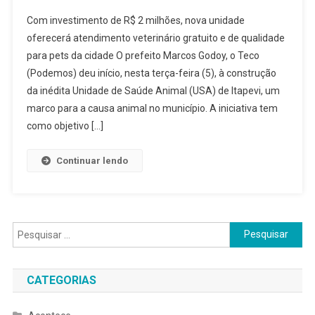
Teco
Com investimento de R$ 2 milhões, nova unidade
Inicia
oferecerá atendimento veterinário gratuito e de qualidade
Construção
para pets da cidade O prefeito Marcos Godoy, o Teco
Da
(Podemos) deu início, nesta terça-feira (5), à construção
Primeira
Unidade
da inédita Unidade de Saúde Animal (USA) de Itapevi, um
De
marco para a causa animal no município. A iniciativa tem
Saúde
como objetivo […]
Animal
Continuar lendo
Pesquisar
por:
CATEGORIAS