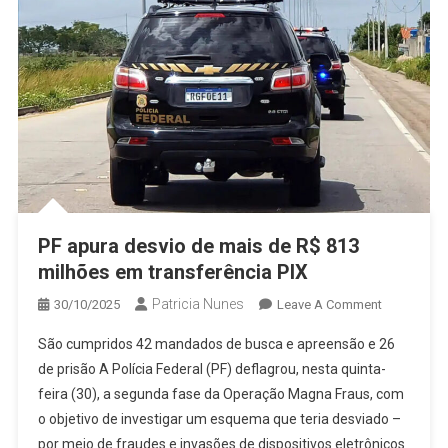
PF apura desvio de mais de R$ 813
milhões em transferência PIX
Patricia Nunes
On
30/10/2025
Leave A Comment
PF
São cumpridos 42 mandados de busca e apreensão e 26
Apura
de prisão A Polícia Federal (PF) deflagrou, nesta quinta-
Desvio
feira (30), a segunda fase da Operação Magna Fraus, com
De
o objetivo de investigar um esquema que teria desviado –
Mais
De
por meio de fraudes e invasões de dispositivos eletrônicos