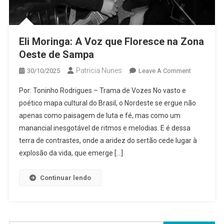
Eli Moringa: A Voz que Floresce na Zona
Oeste de Sampa
Patricia Nunes
On
30/10/2025
Leave A Comment
Eli
Por: Toninho Rodrigues – Trama de Vozes No vasto e
Moringa:
poético mapa cultural do Brasil, o Nordeste se ergue não
A
apenas como paisagem de luta e fé, mas como um
Voz
manancial inesgotável de ritmos e melodias. E é dessa
Que
Floresce
terra de contrastes, onde a aridez do sertão cede lugar à
Na
explosão da vida, que emerge […]
Zona
Oeste
Continuar lendo
De
Sampa