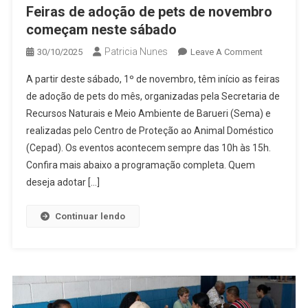
Feiras de adoção de pets de novembro
começam neste sábado
Patricia Nunes
On
30/10/2025
Leave A Comment
Feiras
A partir deste sábado, 1º de novembro, têm início as feiras
De
de adoção de pets do mês, organizadas pela Secretaria de
Adoção
Recursos Naturais e Meio Ambiente de Barueri (Sema) e
De
realizadas pelo Centro de Proteção ao Animal Doméstico
Pets
De
(Cepad). Os eventos acontecem sempre das 10h às 15h.
Novembro
Confira mais abaixo a programação completa. Quem
Começam
deseja adotar […]
Neste
Sábado
Continuar lendo