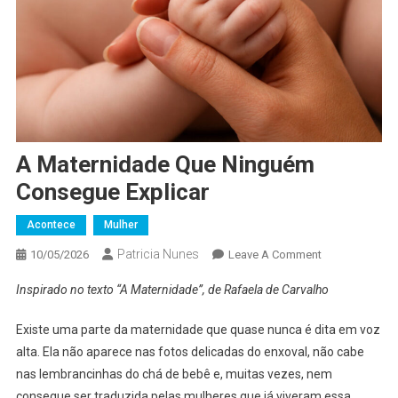
A Maternidade Que Ninguém
Consegue Explicar
Acontece
Mulher
Patricia Nunes
On
10/05/2026
Leave A Comment
A
Inspirado no texto “A Maternidade”, de Rafaela de Carvalho
Maternidade
Que
Existe uma parte da maternidade que quase nunca é dita em voz
Ninguém
alta. Ela não aparece nas fotos delicadas do enxoval, não cabe
Consegue
nas lembrancinhas do chá de bebê e, muitas vezes, nem
Explicar
consegue ser traduzida pelas mulheres que já viveram essa