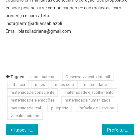
cotidiano em narrativas que tocam o coração. Seu propósito é
ensinar pessoas a se comunicar bem — com palavras, com
presença e com afeto.
Instagram: @adriansabiazoli
Email: biazoliadriana@gmail.com
Tagged
amor materno
Desenvolvimento Infantil
Infância
mães
mães solo
maternidade
maternidade consciente
maternidade e acolhimento
maternidade e emoções
maternidade humanizada
maternidade real
puerpério
Rafaela de Carvalho
vínculo materno
Navegação
Itapevi realiza 11º Mutirão Todos Contra a Dengue no Jardim Briquet neste sábado (9)
Prefeitura avança com recapeamento no Centro de Barueri