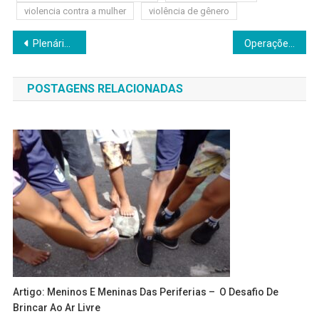
violencia contra a mulher
violência de gênero
Navegação
Plenário jandirense aprova Projeto de Lei Complementar da Prefeitura
Operações contra crime no setor de combustíveis bloquearam R$ 3,2 bi
de
POSTAGENS RELACIONADAS
Post
Artigo: Meninos E Meninas Das Periferias – O Desafio De
Brincar Ao Ar Livre