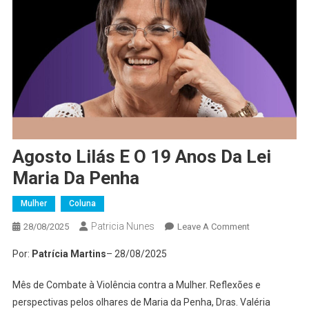
Agosto Lilás E O 19 Anos Da Lei
Maria Da Penha
Mulher
Coluna
Patricia Nunes
On
28/08/2025
Leave A Comment
Agosto
Por:
Patrícia Martins
– 28/08/2025
Lilás
E
Mês de Combate à Violência contra a Mulher. Reflexões e
O
perspectivas pelos olhares de Maria da Penha, Dras. Valéria
19