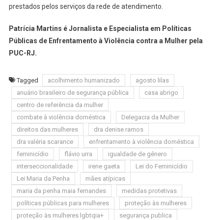
prestados pelos serviços da rede de atendimento.
Patrícia Martins é Jornalista e Especialista em Políticas
Públicas de Enfrentamento à Violência contra a Mulher pela
PUC-RJ.
Tagged
acolhimento humanizado
agosto lilas
anuário brasileiro de segurança pública
casa abrigo
centro de referência da mulher
combate à violência doméstica
Delegacia da Mulher
direitos das mulheres
dra denise ramos
dra valéria scarance
enfrentamento à violência doméstica
feminicídio
flávio urra
igualdade de gênero
interseccionalidade
irene gaeta
Lei do Feminicídio
Lei Maria da Penha
mães atípicas
maria da penha maia fernandes
medidas protetivas
políticas públicas para mulheres
proteção às mulheres
proteção às mulheres lgbtqia+
segurança publica