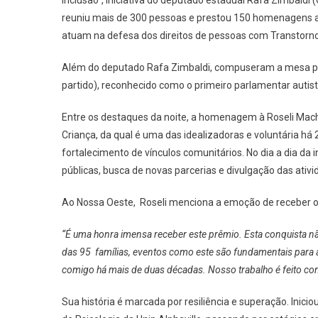
Rosel
reuniu mais de 300 pessoas e prestou 150 homenagens a ma
Mac
atuam na defesa dos direitos de pessoas com Transtorno 
Com
O
Além do deputado Rafa Zimbaldi, compuseram a mesa pri
Prêm
Junt
partido), reconhecido como o primeiro parlamentar autista
Pela
Entre os destaques da noite, a homenagem à Roseli Mach
Incl
Criança, da qual é uma das idealizadoras e voluntária há 
fortalecimento de vínculos comunitários. No dia a dia da 
públicas, busca de novas parcerias e divulgação das ativi
Ao Nossa Oeste, Roseli menciona a emoção de receber o
“É uma honra imensa receber este prêmio. Esta conquista nã
das 95 famílias, eventos como este são fundamentais para 
comigo há mais de duas décadas. Nosso trabalho é feito co
Sua história é marcada por resiliência e superação. Inici