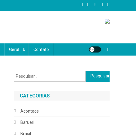
al, oferecemos conteúdo confiável, atual e diversificado, abrangendo
e realmente importa, valorizando as histórias, vozes e desafios do
Geral
Contato
Pesquisar
por:
CATEGORIAS
Acontece
Barueri
Brasil