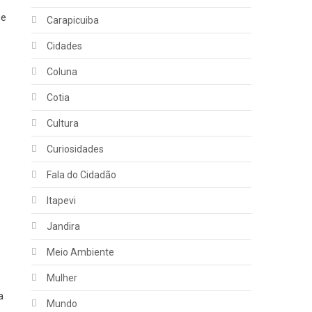
ue
Carapicuiba
Cidades
Coluna
Cotia
Cultura
Curiosidades
s
Fala do Cidadão
Itapevi
Jandira
,
Meio Ambiente
Mulher
a
Mundo