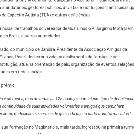
i
ndatários, gestores públicos, ativistas e instituições filantrópicas q
hado
do Espectro Autista (TEA) e outras deficiências.
ncipal de trabalhos do vereador de Guarulhos-SP, Jorginho Mota (sem
io
os
 do Brasil, e outras autoridades.
ado, do município de Jandira. Presidente da Associação Amigos da
usão
21 anos, Roseli dedica sua vida ao acolhimento de famílias e ao
instituição, atua na orientação de pais, organização de eventos, relaçõe
dades em redes sociais.
 prêmio:
o é só minha, mas de todas as 125 crianças com algum tipo de deficiência
a continuidade de suas atividades voluntárias e amigos que caminham
m amor, dedicação e a certeza de que cada passo dado transforma vidas.”
ou sua formação no Magistério e, mais tarde, ingressou na primeira turm