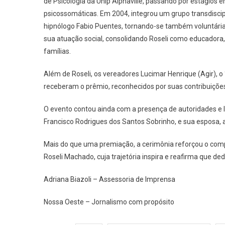
de Psicologia da Unip Alphaville, passando por estágios 
psicossomáticas. Em 2004, integrou um grupo transdiscip
hipnólogo Fabio Puentes, tornando-se também voluntária 
sua atuação social, consolidando Roseli como educadora,
famílias.
Além de Roseli, os vereadores Lucimar Henrique (Agir), o 
receberam o prêmio, reconhecidos por suas contribuiçõe
O evento contou ainda com a presença de autoridades e l
Francisco Rodrigues dos Santos Sobrinho, e sua esposa
Mais do que uma premiação, a cerimônia reforçou o com
Roseli Machado, cuja trajetória inspira e reafirma que d
Adriana Biazoli – Assessoria de Imprensa
Nossa Oeste – Jornalismo com propósito