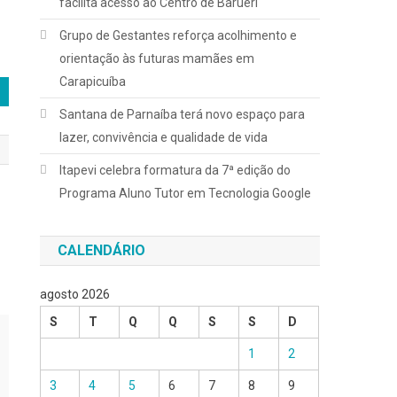
facilita acesso ao Centro de Barueri
Grupo de Gestantes reforça acolhimento e
orientação às futuras mamães em
Carapicuíba
Santana de Parnaíba terá novo espaço para
lazer, convivência e qualidade de vida
Itapevi celebra formatura da 7ª edição do
Programa Aluno Tutor em Tecnologia Google
CALENDÁRIO
agosto 2026
S
T
Q
Q
S
S
D
1
2
3
4
5
6
7
8
9