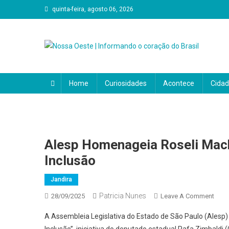
Skip
quinta-feira, agosto 06, 2026
to
content
Nossa Oeste | Informando
O Portal Nosso Oeste é a sua principal fonte de notícias
política, economia, cultura, eventos e tudo o que impact
Home
Curiosidades
Acontece
Cida
coração do Brasil. Aqui, a notícia é feita para você e por v
Alesp Homenageia Roseli Mac
Inclusão
Jandira
Patricia Nunes
On
28/09/2025
Leave A Comment
Ales
A Assembleia Legislativa do Estado de São Paulo (Alesp) r
Home
Inclusão”, iniciativa do deputado estadual Rafa Zimbaldi 