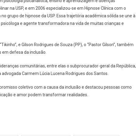
em psicologia psicanalítica, ensino e aprendizagem e doenças
linar na USP, e em 2006 especializou-se em Hipnose Clínica com o
no grupo de hipnose da USP. Essa trajetória acadêmica sólida se une à
 psicóloga e agente transformadora na vida de muitas crianças e
“Tikinho”, e Gilson Rodrigues de Souza (PP), o “Pastor Gilson”, também
s em defesa da inclusão.
ideranças comunitárias, entre elas o subprocurador-geral da República,
, a advogada Carmem Lúcia Lucena Rodrigues dos Santos.
promisso coletivo com a causa da inclusão e destacou pessoas como
edicação e amor podem transformar realidades.