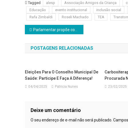
Tagged
alesp
Associação Amigos da Criança
c
Educação
evento institucional
inclusão social
Rafa Zimbaldi
Roseli Machado
TEA
Transtor
Navegação
Parlamentar propõe contratação de médicos especialistas ou celebração de convênios em Jandira
de
POSTAGENS RELACIONADAS
Post
Eleições Para O Conselho Municipal De
Carboxitera
Saúde: Participe E Faça A Diferença!
Procurada N
04/04/2025
Patricia Nunes
23/02/2025
Deixe um comentário
O seu endereço de e-mail não será publicado.
Campos 