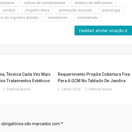
idadania
cultura de solidariedade
direitos de deficientes
Jandira
Jorginho Mota
premiação inclusão
psicologia
no do Espectro Autista
Vereadores
voluntariado
Haddad: atrelar votação da isenção do IR à da anistia é loucura
pia, Técnica Cada Vez Mais
Requerimento Propõe Cobertura Fixa
os Tratamentos Estéticos
Para A GCM No Tablado De Jandira
Patricia Nunes
24/03/2025
Patricia Nunes
obrigatórios são marcados com
*