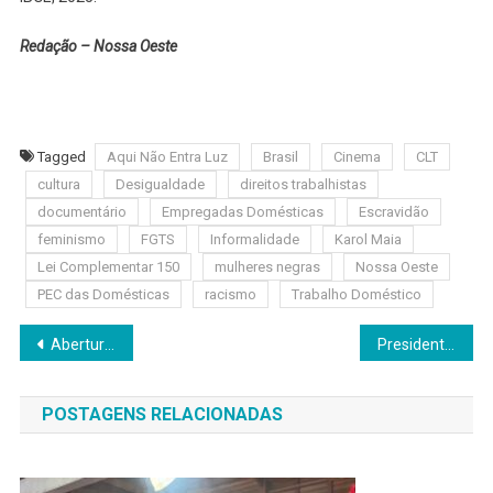
Redação – Nossa Oeste
Tagged
Aqui Não Entra Luz
Brasil
Cinema
CLT
cultura
Desigualdade
direitos trabalhistas
documentário
Empregadas Domésticas
Escravidão
feminismo
FGTS
Informalidade
Karol Maia
Lei Complementar 150
mulheres negras
Nossa Oeste
PEC das Domésticas
racismo
Trabalho Doméstico
Navegação
Abertura do Maio Amarelo promove conscientização e debate sobre trânsito em Santana de Parnaíba
Presidente da Câmara sugere a reforma de duas escolas municipais em Jandira
de
POSTAGENS RELACIONADAS
Post