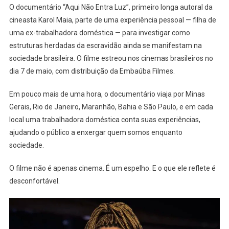
O documentário “Aqui Não Entra Luz”, primeiro longa autoral da
Luta
Que
cineasta Karol Maia, parte de uma experiência pessoal — filha de
Ainda
uma ex-trabalhadora doméstica — para investigar como
Não
estruturas herdadas da escravidão ainda se manifestam na
Terminou:
sociedade brasileira. O filme estreou nos cinemas brasileiros no
Direitos
dia 7 de maio, com distribuição da Embaúba Filmes.
Das
Empregadas
Em pouco mais de uma hora, o documentário viaja por Minas
Domésticas
Gerais, Rio de Janeiro, Maranhão, Bahia e São Paulo, e em cada
No
local uma trabalhadora doméstica conta suas experiências,
Brasil
ajudando o público a enxergar quem somos enquanto
sociedade.
O filme não é apenas cinema. É um espelho. E o que ele reflete é
desconfortável.