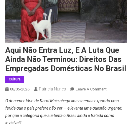
Aqui Não Entra Luz, E A Luta Que
Ainda Não Terminou: Direitos Das
Empregadas Domésticas No Brasil
Cultura
Patricia Nunes
On
08/05/2026
Leave A Comment
Aqui
O documentário de Karol Maia chega aos cinemas expondo uma
Não
ferida que o país prefere não ver — e levanta uma questão urgente:
Entra
por que a categoria que sustenta o Brasil ainda é tratada como
Luz,
invisível?
E
A