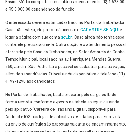
Os
Ensino Médio completo, com salários mensais entre R$
1.628,00
Trabalhadores
e R$ 5.000,00 dependendo da função.
O interessado deverá estar cadastrado no Portal do Trabalhador.
Caso não esteja, ele precisará acessar o
CADASTRE-SE AQUI
e
logar
a página com sua conta
gov.br.
.
Caso ainda não tenha essa
conta, ele precisará criá-la. Outra opção é o atendimento pessoal
oferecido pela Casa do Trabalhador, no Setor Amarelo do Ganha
Tempo Municipal, localizado na av. Henriqueta Mendes Guerra,
550, Jardim São Pedro. Lá é possível se cadastrar para as vagas,
além de sanar dúvidas. O local ainda disponibiliza o telefone (11)
4199-1290 aos candidatos.
No Portal do Trabalhador, basta procurar pelo cargo ou ID de
forma remota, conforme exposto na tabela a seguir, ou ainda
pelo aplicativo “Carteira de Trabalho Digital”, disponível para
Android
e IOS nas lojas de aplicativos. As datas para entrevista
ou envio de currículo são expostas
na
carta de encaminhamento,
disponibilizada via sistema. Importante ressaltar que essas