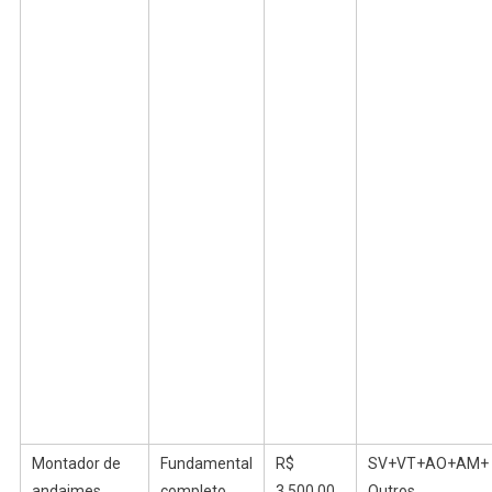
Montador de
Fundamental
R$
SV+VT+AO+AM+
andaimes
completo
3.500,00
Outros