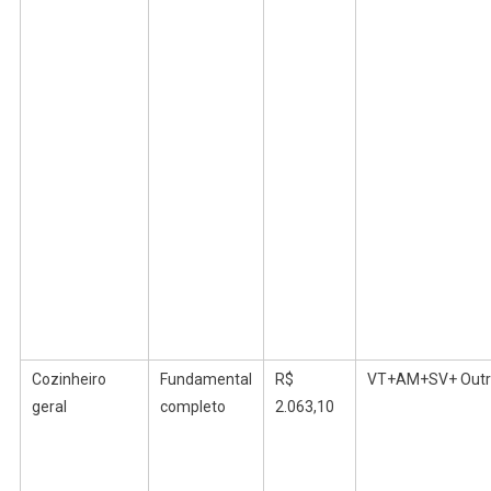
Cozinheiro
Fundamental
R$
VT+AM+SV+ Outr
geral
completo
2.063,10