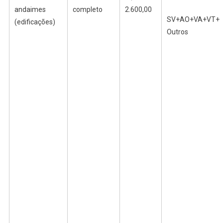
andaimes
completo
2.600,00
SV+AO+VA+VT+
(edificações)
Outros