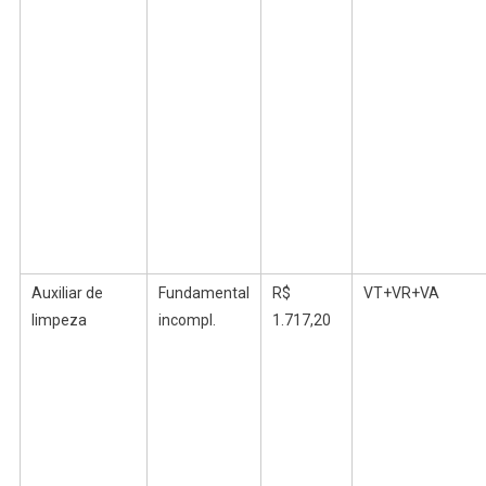
Auxiliar de
Fundamental
R$
VT+VR+VA
limpeza
incompl
.
1.717,20