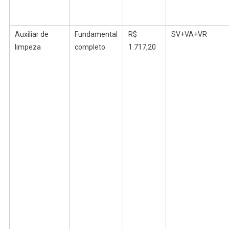
Auxiliar de
Fundamental
R$
SV+VA+VR
limpeza
completo
1.717,20