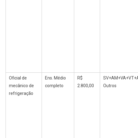
Oficial de
Ens. Médio
R$
SV+AM+VA+VT+
mecânico de
completo
2.800,00
Outros
refrigeração