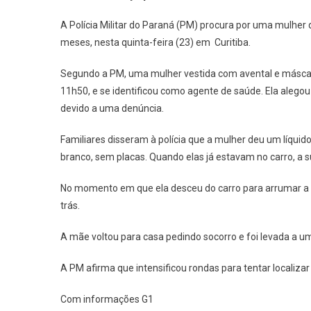
Sequ
Por
A Polícia Militar do Paraná (PM) procura por uma mulher
Fals
meses, nesta quinta-feira (23) em Curitiba.
Agen
De
Segundo a PM, uma mulher vestida com avental e máscara s
Saúd
11h50, e se identificou como agente de saúde. Ela alego
Em
devido a uma denúncia.
Curit
Políc
Familiares disseram à polícia que a mulher deu um líqui
Faz
branco, sem placas. Quando elas já estavam no carro, a 
Busc
No momento em que ela desceu do carro para arrumar a c
trás.
A mãe voltou para casa pedindo socorro e foi levada a 
A PM afirma que intensificou rondas para tentar localizar
Com informações G1