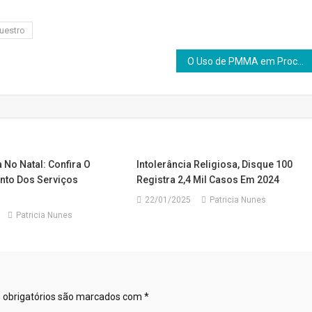
uestro
O Uso de PMMA em Procedimentos Estéticos, Evidências Científicas, Benefícios e Riscos
 No Natal: Confira O
Intolerância Religiosa, Disque 100
to Dos Serviços
Registra 2,4 Mil Casos Em 2024
22/01/2025
Patricia Nunes
Patricia Nunes
obrigatórios são marcados com
*