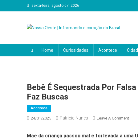
Skip
sexta-feira, agosto 07, 2026
to
content
Nossa Oeste | Informando
O Portal Nosso Oeste é a sua principal fonte de notícias
política, economia, cultura, eventos e tudo o que impact
Home
Curiosidades
Acontece
Cida
coração do Brasil. Aqui, a notícia é feita para você e por v
Bebê É Sequestrada Por Falsa 
Faz Buscas
Acontece
Patricia Nunes
On
24/01/2025
Leave A Comment
Bebê
É
Mãe da criança passou mal e foi levada a uma