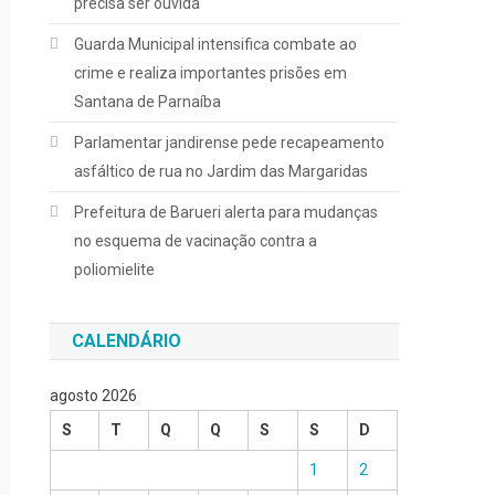
precisa ser ouvida
Guarda Municipal intensifica combate ao
crime e realiza importantes prisões em
Santana de Parnaíba
Parlamentar jandirense pede recapeamento
asfáltico de rua no Jardim das Margaridas
Prefeitura de Barueri alerta para mudanças
no esquema de vacinação contra a
poliomielite
CALENDÁRIO
agosto 2026
S
T
Q
Q
S
S
D
1
2