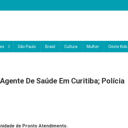
 o coração do Brasil
 e informações sobre a região Oeste. Com uma abordagem local e region
a a vida da nossa comunidade. Nosso compromisso é conectar você ao qu
des
São Paulo
Brasil
Cultura
Mulher
Oeste Kids
ocê.
Agente De Saúde Em Curitiba; Polícia
 Unidade de Pronto Atendimento.