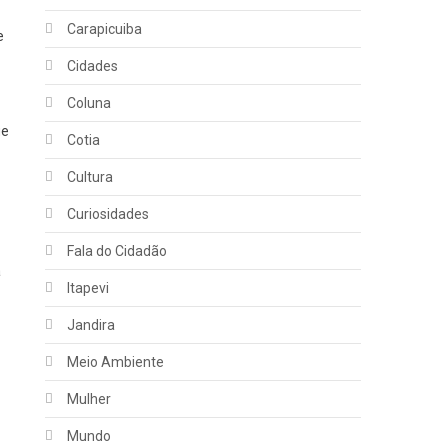
Carapicuiba
e
Cidades
Coluna
ue
Cotia
Cultura
Curiosidades
Fala do Cidadão
a
Itapevi
Jandira
Meio Ambiente
Mulher
Mundo