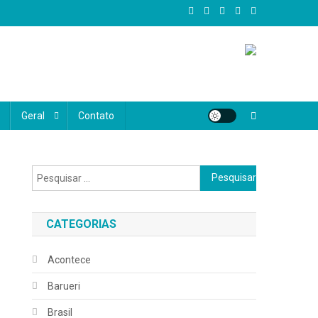
al, oferecemos conteúdo confiável, atual e diversificado, abrangendo
e realmente importa, valorizando as histórias, vozes e desafios do
Geral
Contato
Pesquisar
por:
CATEGORIAS
Acontece
Barueri
Brasil