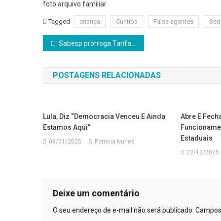
foto arquivo familiar
Tagged
criança
Curitiba
Falsa agentes
Seq
Navegação
Sabesp prorroga Tarifa Social por seis meses para garantir oportunidade de inscrição no CadÚnico
de
POSTAGENS RELACIONADAS
Post
Lula, Diz “Democracia Venceu E Ainda
Abre E Fecha
Estamos Aqui”
Funcionamen
Estaduais
08/01/2025
Patricia Nunes
22/12/2025
Deixe um comentário
O seu endereço de e-mail não será publicado.
Campos 