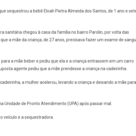
estrada
 que sequestrou a bebê Eloah Pietra Almeida dos Santos, de 1 ano e set
a
te
anitária chegou à casa da família no bairro Parolin, por volta das
e
u que a mãe da criança, de 27 anos, precisava fazer um exame de sang
iba;
ia
do para a mãe beber e pediu que ela e a criança entrassem em um carro
suposta agente pediu que a mãe prendesse a criança na cadeirinha.
as
adeirinha, a mulher acelerou, levando a criança e deixando a mãe par
uma Unidade de Pronto Atendimento (UPA) após passar mal.
 o veículo e a sequestradora.