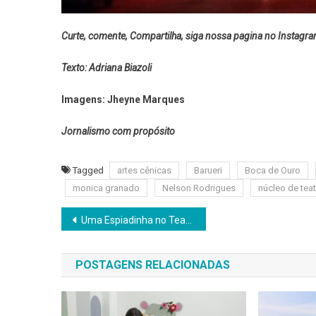
Curte, comente, Compartilha, siga nossa pagina no Instagr
Texto: Adriana Biazoli
Imagens: Jheyne Marques
Jornalismo com propósito
Tagged
artes cênicas
Barueri
Boca de Ouro
monica granado
Nelson Rodrigues
núcleo de teat
Navegação
Uma Espiadinha no Teatro de Barueri
de
POSTAGENS RELACIONADAS
Post