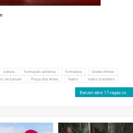
am
cultura
formação artística
formatura
Gisele Winter
ro de barueri
Praça das Artes
Teatro
teatro brasileiro
Barueri abre 17 vagas com salários de até R$ 2.6 mil nesta semana