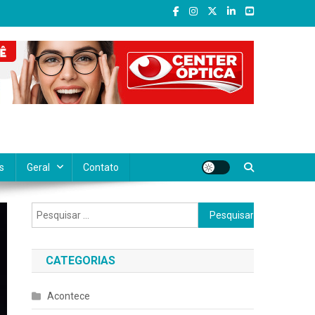
al, oferecemos conteúdo confiável, atual e diversificado, abrangendo
e realmente importa, valorizando as histórias, vozes e desafios do
s
Geral
Contato
Pesquisar
por:
CATEGORIAS
Acontece