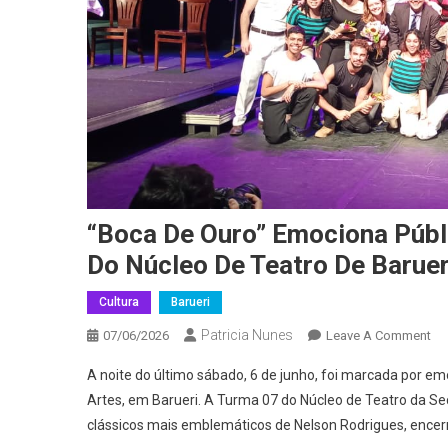
“Boca De Ouro” Emociona Públ
Do Núcleo De Teatro De Baruer
Cultura
Barueri
Patricia Nunes
On
07/06/2026
Leave A Comment
“B
A noite do último sábado, 6 de junho, foi marcada por e
De
Artes, em Barueri. A Turma 07 do Núcleo de Teatro da Se
Ou
clássicos mais emblemáticos de Nelson Rodrigues, encerr
Em