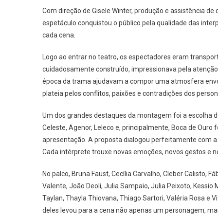
Pú
Com direção de Gisele Winter, produção e assistência de 
E
espetáculo conquistou o público pela qualidade das inter
Ma
A
cada cena.
De
Logo ao entrar no teatro, os espectadores eram transport
Da
Tu
cuidadosamente construído, impressionava pela atenção a
07
época da trama ajudavam a compor uma atmosfera envol
Do
plateia pelos conflitos, paixões e contradições dos perso
Nú
De
Um dos grandes destaques da montagem foi a escolha de di
Tea
Celeste, Agenor, Leleco e, principalmente, Boca de Ouro 
De
apresentação. A proposta dialogou perfeitamente com a 
Bar
Cada intérprete trouxe novas emoções, novos gestos e nov
No palco, Bruna Faust, Cecília Carvalho, Cleber Calisto, F
Valente, João Deoli, Julia Sampaio, Julia Peixoto, Kessio 
Taylan, Thayla Thiovana, Thiago Sartori, Valéria Rosa e
deles levou para a cena não apenas um personagem, mas