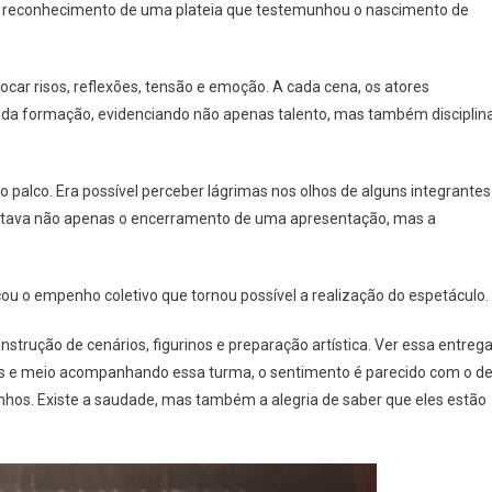
m o reconhecimento de uma plateia que testemunhou o nascimento de
car risos, reflexões, tensão e emoção. A cada cena, os atores
 da formação, evidenciando não apenas talento, mas também disciplina
o palco. Era possível perceber lágrimas nos olhos de alguns integrantes
ntava não apenas o encerramento de uma apresentação, mas a
cou o empenho coletivo que tornou possível a realização do espetáculo.
trução de cenários, figurinos e preparação artística. Ver essa entreg
anos e meio acompanhando essa turma, o sentimento é parecido com o d
hos. Existe a saudade, mas também a alegria de saber que eles estão