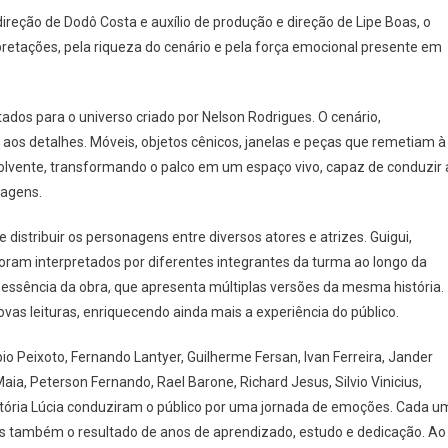
blico
direção de Dodô Costa e auxílio de produção e direção de Lipe Boas, o
pretações, pela riqueza do cenário e pela força emocional presente em
rca
spedida
ados para o universo criado por Nelson Rodrigues. O cenário,
rma
os detalhes. Móveis, objetos cênicos, janelas e peças que remetiam à
vente, transformando o palco em um espaço vivo, capaz de conduzir 
nagens.
cleo
stribuir os personagens entre diversos atores e atrizes. Guigui,
tro
foram interpretados por diferentes integrantes da turma ao longo da
essência da obra, que apresenta múltiplas versões da mesma história.
ueri
as leituras, enriquecendo ainda mais a experiência do público.
ábio Peixoto, Fernando Lantyer, Guilherme Fersan, Ivan Ferreira, Jander
Maia, Peterson Fernando, Rael Barone, Richard Jesus, Silvio Vinicius,
 Vitória Lúcia conduziram o público por uma jornada de emoções. Cada u
 também o resultado de anos de aprendizado, estudo e dedicação. Ao