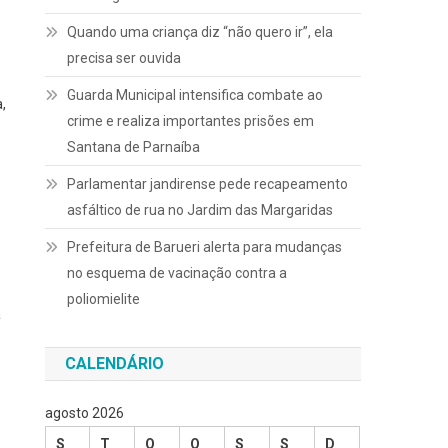
Quando uma criança diz “não quero ir”, ela
precisa ser ouvida
Guarda Municipal intensifica combate ao
,
crime e realiza importantes prisões em
Santana de Parnaíba
Parlamentar jandirense pede recapeamento
asfáltico de rua no Jardim das Margaridas
Prefeitura de Barueri alerta para mudanças
no esquema de vacinação contra a
poliomielite
a
e
CALENDÁRIO
agosto 2026
S
T
Q
Q
S
S
D