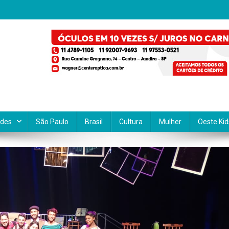
 o coração do Brasil
 e informações sobre a região Oeste. Com uma abordagem local e region
a a vida da nossa comunidade. Nosso compromisso é conectar você ao qu
ades
São Paulo
Brasil
Cultura
Mulher
Oeste Kid
ocê.