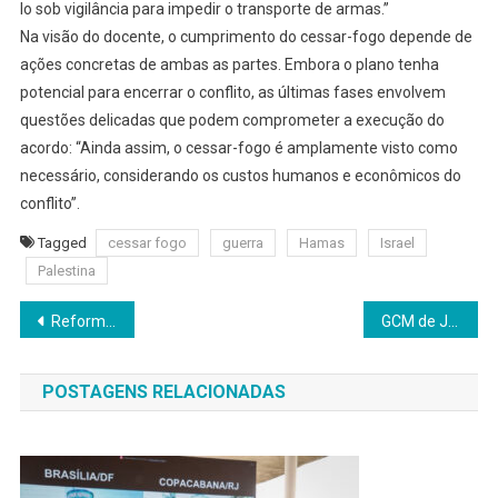
lo sob vigilância para impedir o transporte de armas.”
Na visão do docente, o cumprimento do cessar-fogo depende de
ações concretas de ambas as partes. Embora o plano tenha
potencial para encerrar o conflito, as últimas fases envolvem
questões delicadas que podem comprometer a execução do
acordo: “Ainda assim, o cessar-fogo é amplamente visto como
necessário, considerando os custos humanos e econômicos do
conflito”.
Tagged
cessar fogo
guerra
Hamas
Israel
Palestina
Navegação
Reforma tributária vai isentar cesta básica
GCM de Jandira intensifica Operação de Saturação na Rua Santo André para combater o tráfico de drogas
de
POSTAGENS RELACIONADAS
Post