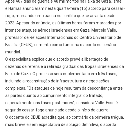
Após 467 dias de guerra e 48 mil mortos na Faixa de Gaza, Israel
Hamas:
e Hamas anunciaram nesta quarta-feira (15) acordo para cessar-
Ataques
E
fogo, marcando uma pausa no conflito que se arrasta desde
Conjecturas
2023. Apesar do anúncio, as últimas horas foram marcadas por
Políticas
intensos ataques aéreos israelenses em Gaza. Marcelo Valle,
Geram
professor de Relações Internacionais do Centro Universitário de
Incerteza
Brasília (CEUB), comenta como funciona o acordo no cenário
mundial.
O especialista explica que o acordo prevê a libertação de
dezenas de reféns e a retirada gradual das tropas israelenses da
Faixa de Gaza. O processo será implementado em três fases,
incluindo a reconstrução de infraestrutura e negociações
complexas. “Os ataques de hoje resultam da desconfiança entre
as partes quanto ao cumprimento integral do tratado,
especialmente nas fases posteriores”, considera Valle. Esse é
segundo cessar-fogo anunciado desde o início da guerra.
O docente do CEUB acredita que, ao contrário da primeira trégua,
mais breve e sem expectativa de solução definitiva, o acordo