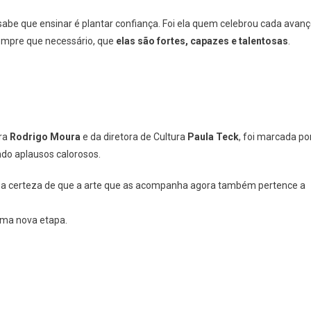
be que ensinar é plantar confiança. Foi ela quem celebrou cada avanç
empre que necessário, que
elas são fortes, capazes e talentosas
.
ura
Rodrigo Moura
e da diretora de Cultura
Paula Teck
, foi marcada po
do aplausos calorosos.
lhar a certeza de que a arte que as acompanha agora também pertence a
uma nova etapa.