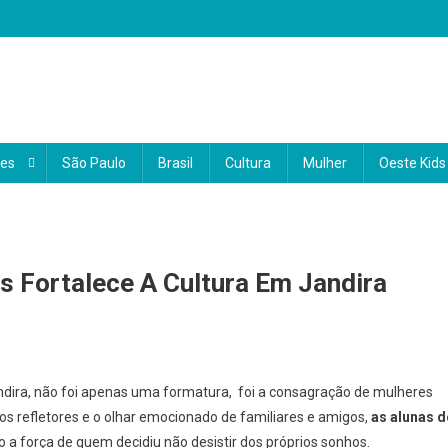
 o coração do Brasil
 e informações sobre a região Oeste. Com uma abordagem local e region
a a vida da nossa comunidade. Nosso compromisso é conectar você ao qu
des
São Paulo
Brasil
Cultura
Mulher
Oeste Kids
ocê.
s Fortalece A Cultura Em Jandira
lusão
Jandira, não foi apenas uma formatura, foi a consagração de mulheres
 dos refletores e o olhar emocionado de familiares e amigos,
as alunas d
o
 a força de quem decidiu não desistir dos próprios sonhos.