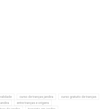
tralidade
curso de tranças jandira
curso gratuito de tranças
andira
entre tranças e origens
ltura de jandira
trancista em jandira