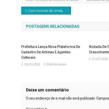
Navegação
Com recorde de renda, Brasil registra menor nível histórico de pobreza e desigualdade em 2024
de
POSTAGENS RELACIONADAS
Post
Prefeitura Lança Nova Plataforma De
Rodada De C
Cadastro De Artistas E Agentes
Crescimento
Culturais
21/07/2025
18/01/2026
Patricia Nunes
Deixe um comentário
O seu endereço de e-mail não será publicado.
Campos 