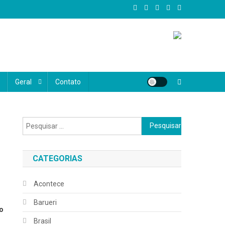
al, oferecemos conteúdo confiável, atual e diversificado, abrangendo
e realmente importa, valorizando as histórias, vozes e desafios do
Geral
Contato
Pesquisar
por:
CATEGORIAS
Acontece
Barueri
o
Brasil