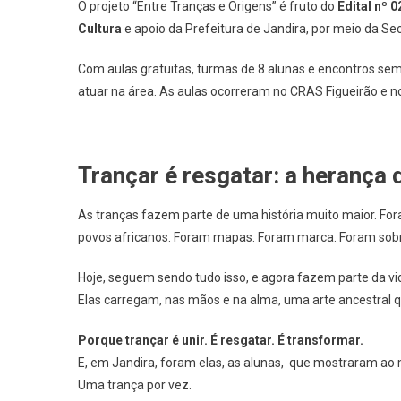
O projeto “Entre Tranças e Origens” é fruto do
Edital nº
Cultura
e apoio da Prefeitura de Jandira, por meio da Secr
Com aulas gratuitas, turmas de 8 alunas e encontros s
atuar na área. As aulas ocorreram no CRAS Figueirão e n
Trançar é resgatar: a herança 
As tranças fazem parte de uma história muito maior. For
povos africanos. Foram mapas. Foram marca. Foram sobr
Hoje, seguem sendo tudo isso, e agora fazem parte da vid
Elas carregam, nas mãos e na alma, uma arte ancestral 
Porque trançar é unir. É resgatar. É transformar.
E, em Jandira, foram elas, as alunas, que mostraram ao
Uma trança por vez.