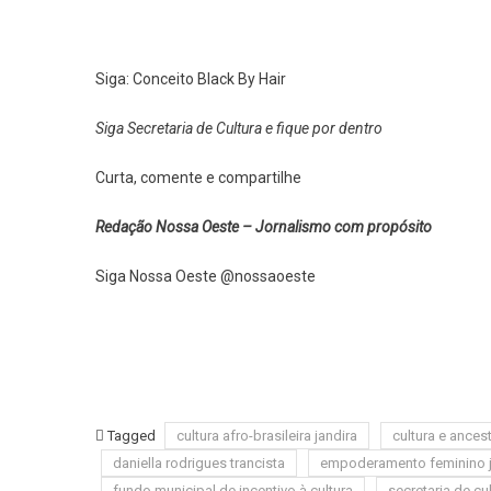
Siga: Conceito Black By Hair
Siga Secretaria de Cultura e fique por dentro
Curta, comente e compartilhe
Redação Nossa Oeste – Jornalismo com propósito
Siga Nossa Oeste @nossaoeste
Tagged
cultura afro-brasileira jandira
cultura e ances
daniella rodrigues trancista
empoderamento feminino j
fundo municipal de incentivo à cultura
secretaria de cu