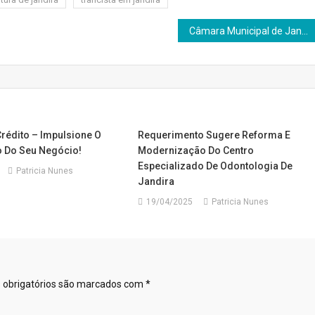
Câmara Municipal de Jandira aprova dois projetos encaminhados pelo Poder Executivo
rédito – Impulsione O
Requerimento Sugere Reforma E
 Do Seu Negócio!
Modernização Do Centro
Especializado De Odontologia De
Patricia Nunes
Jandira
19/04/2025
Patricia Nunes
obrigatórios são marcados com
*