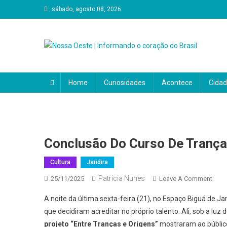
Skip
sábado, agosto 08, 2026
to
content
Nossa Oeste | Informando
O Portal Nosso Oeste é a sua principal fonte de notícias
política, economia, cultura, eventos e tudo o que impact
Home
Curiosidades
Acontece
Cida
coração do Brasil. Aqui, a notícia é feita para você e por v
Conclusão Do Curso De Trança
Cultura
Jandira
Patricia Nunes
On
25/11/2025
Leave A Comment
Conc
A noite da última sexta-feira (21), no Espaço Biguá de 
Do
que decidiram acreditar no próprio talento. Ali, sob a luz
Curs
projeto “Entre Tranças e Origens”
mostraram ao público
De