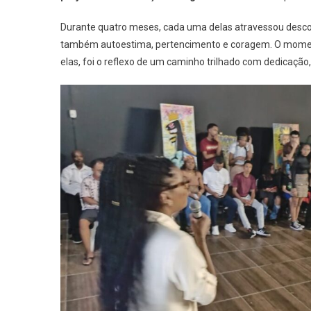
Tran
Durante quatro meses, cada uma delas atravessou descober
Forta
também autoestima, pertencimento e coragem. O moment
A
Cultu
elas, foi o reflexo de um caminho trilhado com dedicação,
Em
Jand