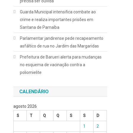
precisa ser ouvida
Guarda Municipal intensifica combate ao
crime e realiza importantes prisões em
Santana de Parnaíba
Parlamentar jandirense pede recapeamento
asfáltico de rua no Jardim das Margaridas
Prefeitura de Barueri alerta para mudanças
no esquema de vacinação contra a
poliomielite
CALENDÁRIO
agosto 2026
S
T
Q
Q
S
S
D
1
2