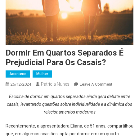
Dormir Em Quartos Separados É
Prejudicial Para Os Casais?
Acontece
Mulher
Patricia Nunes
On
26/12/2024
Leave A Comment
Dormir
Escolha de dormir em quartos separados ainda gera debate entre
Em
casais, levantando questões sobre individualidade e a dinâmica dos
Quartos
relacionamentos modernos
Separados
É
Recentemente, a apresentadora Eliana, de 51 anos, compartilhou
Prejudicial
que, em algumas ocasiões, opta por dormir em um quarto
Para