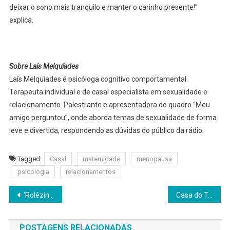
deixar o sono mais tranquilo e manter o carinho presente!”
explica.
Sobre Laís Melquíades
Laís Melquíades é psicóloga cognitivo comportamental.
Terapeuta individual e de casal especialista em sexualidade e
relacionamento. Palestrante e apresentadora do quadro “Meu
amigo perguntou”, onde aborda temas de sexualidade de forma
leve e divertida, respondendo as dúvidas do público da rádio.
Tagged
Casal
maternidade
menopausa
psicologia
relacionamentos
Navegação
‘Rolêzinho de Natal’ e o Impacto da Imprudência no Trânsito
Casa do Trabalhador disponibiliza várias vagas até amanhã, dia 27, no Ganha Tempo
de
POSTAGENS RELACIONADAS