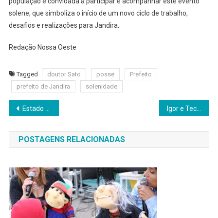
população é convidada a participar e acompanhar este evento
solene, que simboliza o início de um novo ciclo de trabalho,
desafios e realizações para Jandira.
Redação Nossa Oeste
Tagged
doutor Sato
posse
Prefeito
prefeito de Jandira
solenidade
Navegação
Estado crítico: Hemocentro de Barueri alerta para baixo estoque de sangue
Igor e Teco entregam Mercado Municipal de Itapevi
de
POSTAGENS RELACIONADAS
Post