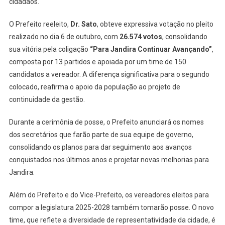
cidadãos.
Dia
1º
O Prefeito reeleito,
Dr. Sato
, obteve expressiva votação no pleito
De
realizado no dia 6 de outubro, com
26.574 votos
, consolidando
Janeiro
sua vitória pela coligação
“Para Jandira Continuar Avançando”
,
composta por 13 partidos e apoiada por um time de 150
candidatos a vereador. A diferença significativa para o segundo
colocado, reafirma o apoio da população ao projeto de
continuidade da gestão.
Durante a cerimônia de posse, o Prefeito anunciará os nomes
dos secretários que farão parte de sua equipe de governo,
consolidando os planos para dar seguimento aos avanços
conquistados nos últimos anos e projetar novas melhorias para
Jandira.
Além do Prefeito e do Vice-Prefeito, os vereadores eleitos para
compor a legislatura 2025-2028 também tomarão posse. O novo
time, que reflete a diversidade de representatividade da cidade, é