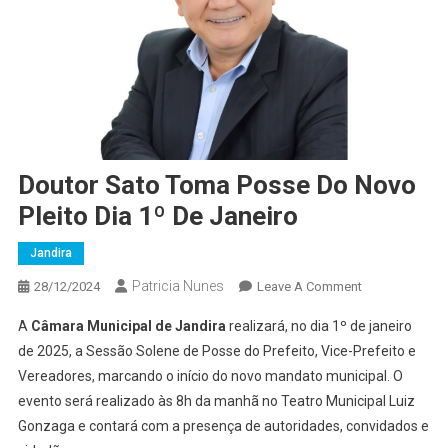
Doutor Sato Toma Posse Do Novo
Pleito Dia 1º De Janeiro
Jandira
Patricia Nunes
On
28/12/2024
Leave A Comment
Doutor
A
Câmara Municipal de Jandira
realizará, no dia 1º de janeiro
Sato
de 2025, a Sessão Solene de Posse do Prefeito, Vice-Prefeito e
Toma
Vereadores, marcando o início do novo mandato municipal. O
Posse
evento será realizado às 8h da manhã no Teatro Municipal Luiz
Do
Novo
Gonzaga e contará com a presença de autoridades, convidados e
Pleito