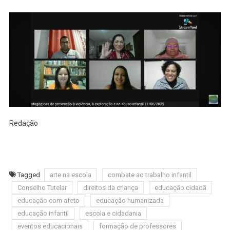
Redação
Tagged
arte na escola
combate ao trabalho infantil
Conselho Tutelar
direitos da criança
educação cidadã
educação com afeto
educação humanizada
educação infantil
escola e cidadania
eventos educacionais
formação de professores