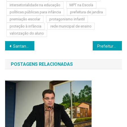
intersetorialidade na educação
MPT na Escola
políticas públicas para infância
prefeitura de jandira
premiação escolar
protagonismo infantil
proteção à infância
rede municipal de ensino
valorização do aluno
Navegação
Santana de Parnaíba inicia Junho Verde com programação especial e ações de sustentabilidade
Prefeitura realiza Bazar Acolher neste sábado (14) no Jardim Briquet e na Chácara Vitápolis
de
POSTAGENS RELACIONADAS
Post