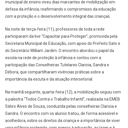
municipal de ensino viveu dias marcantes de mobilização em
Sorri,
defesa da infância, reafirmando o compromisso da educação
Infância
com a proteção e o desenvolvimento integral das crianças.
Que
Floresce:
Na noite de terça-feira (11), professores de toda a rede
Rede
Municipal
participaram da live “Capacitar para Proteger”, promovida pela
Celebra
Secretaria Municipal de Educação, com apoio do Prefeito Sato e
Proteção,
do Secretário William Jardim. O encontro abordou o papel da
Reflexão
escola na rede de proteção à infância e contou com a
E
participação das Conselheiras Tutelares Claricia, Sandra e
Talento
Débora, que compartilharam vivências práticas sobre a
Infantil
importância da escuta e da atuação intersetorial.
Na manhã seguinte, quarta-feira (12), a mobilização seguiu com
a palestra “Todos Contra o Trabalho Infantil”, realizada na EMEB
Sátiro Alves de Souza, conduzida pelas conselheiras Claricia e
Sandra. O encontro com os alunos tratou, de forma acessível e
acolhedora, sobre os direitos da criança e a importância de viver
uma infância protegida, com acesso à educação, ao lazer e à