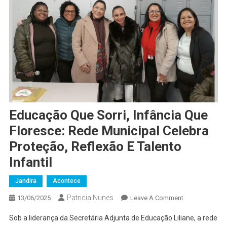
Educação Que Sorri, Infância Que
Floresce: Rede Municipal Celebra
Proteção, Reflexão E Talento
Infantil
Jandira
Acontece
Patricia Nunes
On
13/06/2025
Leave A Comment
Educação
Sob a liderança da Secretária Adjunta de Educação Liliane, a rede
Que