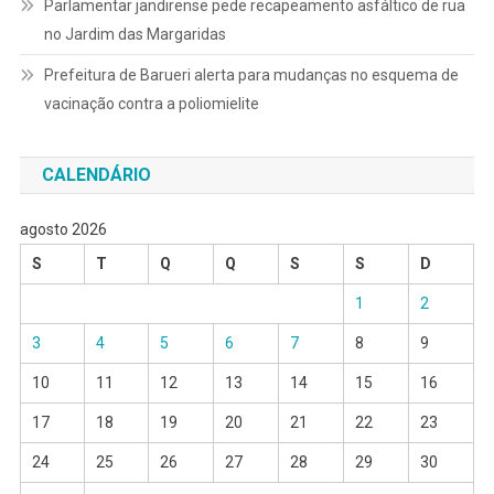
Parlamentar jandirense pede recapeamento asfáltico de rua
no Jardim das Margaridas
Prefeitura de Barueri alerta para mudanças no esquema de
vacinação contra a poliomielite
CALENDÁRIO
agosto 2026
S
T
Q
Q
S
S
D
1
2
3
4
5
6
7
8
9
10
11
12
13
14
15
16
17
18
19
20
21
22
23
24
25
26
27
28
29
30