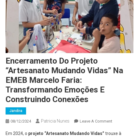
Encerramento Do Projeto
“Artesanato Mudando Vidas” Na
EMEB Marcelo Faria:
Transformando Emoções E
Construindo Conexões
Jandira
Patricia Nunes
On
08/12/2024
Leave A Comment
Encerramento
Em 2024, o
projeto “Artesanato Mudando Vidas”
trouxe à
Do