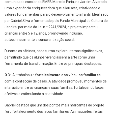
comunidade escolar da EMEB Marcelo Faria, no Jardim Alvorada,
Projeto
uma experiência enriquecedora que aliou arte, criatividade e
“Artesanato
valores fundamentais para o desenvolvimento infantil. Idealizado
Mudando
Vidas”
por Gabriel Silva e fomentado pelo Fundo Municipal de Cultura de
Na
Jandira, por meio da Lei n.º 2241/2024, o projeto impactou
EMEB
crianças entre 5 e 12 anos, promovendo inclusão,
Marcelo
autoconhecimento e conscientização social.
Faria:
Transformand
Durante as oficinas, cada turma explorou temas significativos,
Emoções
permitindo que os alunos vivenciassem a arte como uma
E
ferramenta de transformação. Entre os principais destaques:
Construindo
Conexões
O
3º A, trabalhou o
fortalecimento dos vínculos familiares
,
com a confecção de casas. A atividade promoveu momentos de
interação entre as crianças e suas famílias, fortalecendo laços
afetivos e estimulando a criatividade.
Gabriel destaca que um dos pontos mais marcantes do projeto
foi o fortalecimento dos laços familiares. As maquetes, feitas