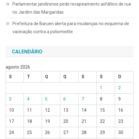
Parlamentar jandirense pede recapeamento asfáltico de rua
no Jardim das Margaridas
Prefeitura de Barueri alerta para mudanças no esquema de
vacinação contra a poliomielite
CALENDÁRIO
agosto 2026
S
T
Q
Q
S
S
D
1
2
3
4
5
6
7
8
9
10
11
12
13
14
15
16
17
18
19
20
21
22
23
24
25
26
27
28
29
30