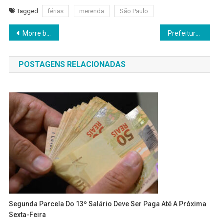
Tagged
férias
merenda
São Paulo
Navegação
Morre brasileira que caiu em trilha de vulcão na Indonésia
Prefeitura de Itapevi entrega mais 200 matrículas de regularização fundiária
de
POSTAGENS RELACIONADAS
Post
Segunda Parcela Do 13º Salário Deve Ser Paga Até A Próxima
Sexta-Feira