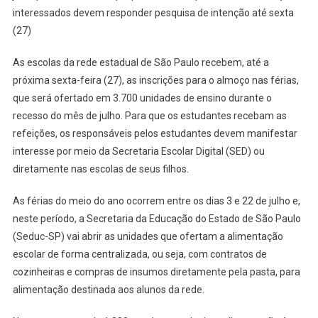
interessados devem responder pesquisa de intenção até sexta
Abrirão
(27)
As
Portas
As escolas da rede estadual de São Paulo recebem, até a
Durante
As
próxima sexta-feira (27), as inscrições para o almoço nas férias,
Férias
que será ofertado em 3.700 unidades de ensino durante o
Para
recesso do mês de julho. Para que os estudantes recebam as
Oferecer
refeições, os responsáveis pelos estudantes devem manifestar
Almoço
interesse por meio da Secretaria Escolar Digital (SED) ou
Para
diretamente nas escolas de seus filhos.
Os
Alunos;
As férias do meio do ano ocorrem entre os dias 3 e 22 de julho e,
Inscrições
neste período, a Secretaria da Educação do Estado de São Paulo
Vão
(Seduc-SP) vai abrir as unidades que ofertam a alimentação
Até
escolar de forma centralizada, ou seja, com contratos de
Dia
cozinheiras e compras de insumos diretamente pela pasta, para
27
alimentação destinada aos alunos da rede.