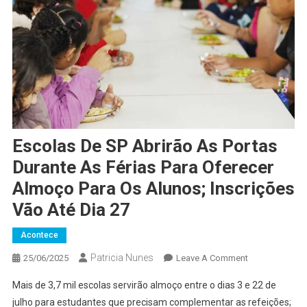
Escolas De SP Abrirão As Portas
Durante As Férias Para Oferecer
Almoço Para Os Alunos; Inscrições
Vão Até Dia 27
Acontece
Patricia Nunes
On
25/06/2025
Leave A Comment
Escolas
Mais de 3,7 mil escolas servirão almoço entre o dias 3 e 22 de
De
julho para estudantes que precisam complementar as refeições;
SP