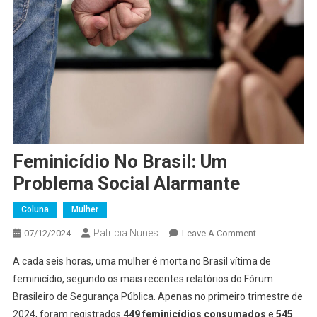
Feminicídio No Brasil: Um
Problema Social Alarmante
Coluna
Mulher
Patricia Nunes
On
07/12/2024
Leave A Comment
Feminicídio
A cada seis horas, uma mulher é morta no Brasil vítima de
No
feminicídio, segundo os mais recentes relatórios do Fórum
Brasil:
Brasileiro de Segurança Pública. Apenas no primeiro trimestre de
Um
2024, foram registrados
449 feminicídios consumados
Problema
e
545