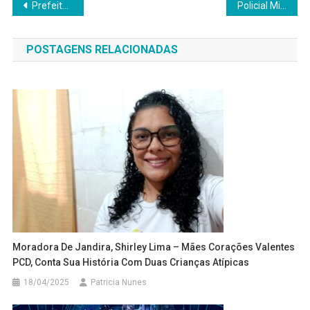
Navegação
Prefeitura de Santana de Parnaíba realiza audiência pública do Plano Municipal de Educação
Policial Militar é Preso Após Matar Suspeito Durante Furto em São Paulo
de
POSTAGENS RELACIONADAS
Post
Moradora De Jandira, Shirley Lima – Mães Corações Valentes
PCD, Conta Sua História Com Duas Crianças Atípicas
18/04/2025
Patricia Nunes