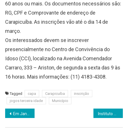
60 anos ou mais. Os documentos necessários são:
RG, CPF e Comprovante de endereço de
Carapicuíba. As inscrições vão até o dia 14 de
março.
Os interessados devem se inscrever
presencialmente no Centro de Convivência do
Idoso (CCI), localizado na Avenida Comendador
Carraro, 333 – Ariston, de segunda a sexta das 9 às
16 horas. Mais informações: (11) 4183-4308.
Tagged
capa
Carapicuíba
inscrição
jogos terceira idade
Município
Navegação
Em Jandira, projeto prevê a instituição do “Dia Municipal de Defesa Pessoal”
Instituto Rede Mulher: Fortalecendo Mulheres e Transformando Vidas
de