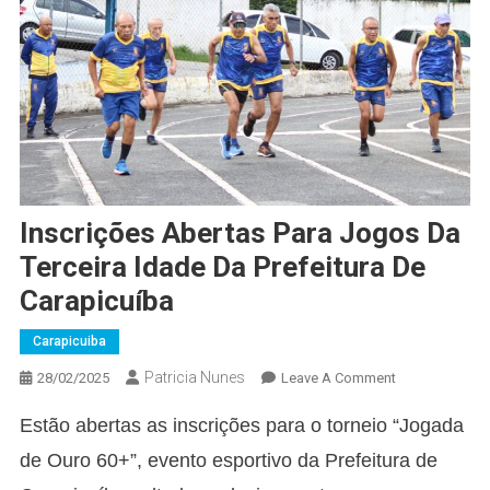
Inscrições Abertas Para Jogos Da
Terceira Idade Da Prefeitura De
Carapicuíba
Carapicuiba
Patricia Nunes
On
28/02/2025
Leave A Comment
Inscrições
Estão abertas as inscrições para o torneio “Jogada
Abertas
Para
de Ouro 60+”, evento esportivo da Prefeitura de
Jogos