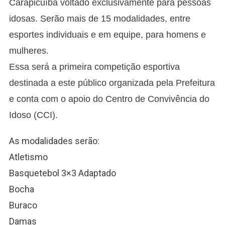
Carapicuíba voltado exclusivamente para pessoas
Da
idosas. Serão mais de 15 modalidades, entre
Terceira
Idade
esportes individuais e em equipe, para homens e
Da
mulheres.
Prefeitura
De
Essa será a primeira competição esportiva
Carapicuíba
destinada a este público organizada pela Prefeitura
e conta com o apoio do Centro de Convivência do
Idoso (CCI).
As modalidades serão:
Atletismo
Basquetebol 3×3 Adaptado
Bocha
Buraco
Damas