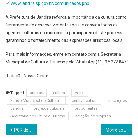
🔗
www.jandira.sp.gov.br/comunicados.php
A Prefeitura de Jandira reforça a importância da cultura como
ferramenta de desenvolvimento social e convida todos os
agentes culturais do município a participarem deste processo,
garantindo o fortalecimento das expressões artísticas locais.
Para mais informações, entre em contato com a Secretaria
Municipal de Cultura e Turismo pelo WhatsApp(11) 9 5272 8473.
Redação Nossa Oeste
Tagged
artistas
cultura
edital
Fundo Municipal de Cultura
Incentivo cultural
inscrições
Jandira
projetos culturais
proponentes
Secretaria de Cultura e Turismo
seleção de projetos
Navegação
PGR denuncia Bolsonaro e mais 33 por tentativa de golpe de Estado
Morre aos 82 anos Rosa Barbosa Silva Macario