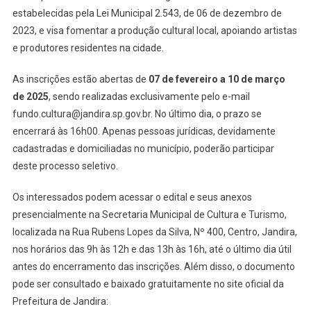
Cultura
estabelecidas pela Lei Municipal 2.543, de 06 de dezembro de
De
2023, e visa fomentar a produção cultural local, apoiando artistas
Jandira
e produtores residentes na cidade.
Encerram
Em
As inscrições estão abertas de
07 de fevereiro a 10 de março
10
de 2025
, sendo realizadas exclusivamente pelo e-mail
De
fundo.cultura@jandira.sp.gov.br. No último dia, o prazo se
Março
encerrará às 16h00. Apenas pessoas jurídicas, devidamente
De
cadastradas e domiciliadas no município, poderão participar
2025
deste processo seletivo.
Os interessados podem acessar o edital e seus anexos
presencialmente na Secretaria Municipal de Cultura e Turismo,
localizada na Rua Rubens Lopes da Silva, Nº 400, Centro, Jandira,
nos horários das 9h às 12h e das 13h às 16h, até o último dia útil
antes do encerramento das inscrições. Além disso, o documento
pode ser consultado e baixado gratuitamente no site oficial da
Prefeitura de Jandira: