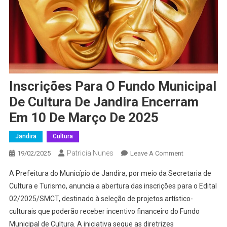
Inscrições Para O Fundo Municipal
De Cultura De Jandira Encerram
Em 10 De Março De 2025
Jandira
Cultura
Patricia Nunes
On
19/02/2025
Leave A Comment
Inscrições
A Prefeitura do Município de Jandira, por meio da Secretaria de
Para
Cultura e Turismo, anuncia a abertura das inscrições para o Edital
O
02/2025/SMCT, destinado à seleção de projetos artístico-
Fundo
culturais que poderão receber incentivo financeiro do Fundo
Municipal
De
Municipal de Cultura. A iniciativa segue as diretrizes