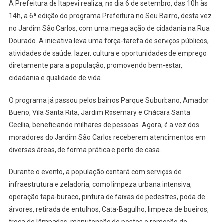
A Prefeitura de Itapevi realiza, no dia 6 de setembro, das 10h às
Seu
14h, a 6ª edição do programa Prefeitura no Seu Bairro, desta vez
Bairro,
no Jardim São Carlos, com uma mega ação de cidadania na Rua
No
Jardim
Dourado. A iniciativa leva uma força-tarefa de serviços públicos,
São
atividades de saúde, lazer, cultura e oportunidades de emprego
Carlos
diretamente para a população, promovendo bem-estar,
No
cidadania e qualidade de vida.
Dia
6
O programa já passou pelos bairros Parque Suburbano, Amador
De
Bueno, Vila Santa Rita, Jardim Rosemary e Chácara Santa
Setembro
Cecília, beneficiando milhares de pessoas. Agora, é a vez dos
moradores do Jardim São Carlos receberem atendimentos em
diversas áreas, de forma prática e perto de casa.
Durante o evento, a população contará com serviços de
infraestrutura e zeladoria, como limpeza urbana intensiva,
operação tapa-buraco, pintura de faixas de pedestres, poda de
árvores, retirada de entulhos, Cata-Bagulho, limpeza de bueiros,
troca de lâmpadas, manutenção de postes e remoção de