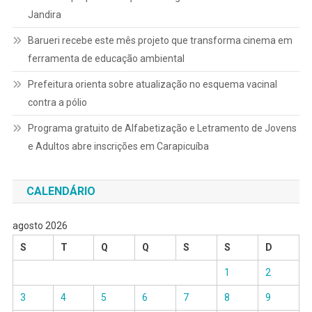
Jandira
Barueri recebe este mês projeto que transforma cinema em
ferramenta de educação ambiental
Prefeitura orienta sobre atualização no esquema vacinal
contra a pólio
Programa gratuito de Alfabetização e Letramento de Jovens
e Adultos abre inscrições em Carapicuíba
CALENDÁRIO
agosto 2026
S
T
Q
Q
S
S
D
1
2
3
4
5
6
7
8
9