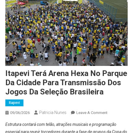
Itapevi Terá Arena Hexa No Parque
Da Cidade Para Transmissão Dos
Jogos Da Seleção Brasileira
Itapevi
Patricia Nunes
On
09/06/2026
Leave A Comment
Itapevi
Estrutura contará com telão, atrações musicais e programação
Terá
especial para reunir torcedores durante a fase de grupos da Copa do
Arena