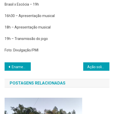
Brasil x Escócia – 19h
16h30 – Apresentação musical
18h – Apresentação musical
19h – Transmissão do jogo
Foto: Divulgação/PMI
Navegação
Enamed 2026: inscrições estarão abertas de 15 a 29 de junho
Ação solidária em Barueri arrecada recursos para instituição de combate ao câncer infantojuvenil
de
POSTAGENS RELACIONADAS
Post