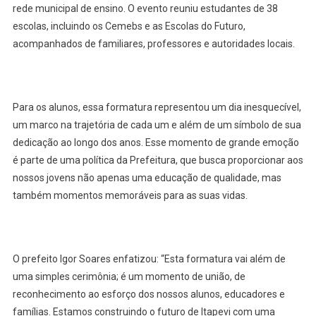
rede municipal de ensino. O evento reuniu estudantes de 38
Alunos
Celebram
escolas, incluindo os Cemebs e as Escolas do Futuro,
A
acompanhados de familiares, professores e autoridades locais.
Formatura
Do Ensino
Fundamental
Em
Para os alunos, essa formatura representou um dia inesquecível,
Itapevi
um marco na trajetória de cada um e além de um símbolo de sua
dedicação ao longo dos anos. Esse momento de grande emoção
é parte de uma política da Prefeitura, que busca proporcionar aos
nossos jovens não apenas uma educação de qualidade, mas
também momentos memoráveis para as suas vidas.
O prefeito Igor Soares enfatizou: “Esta formatura vai além de
uma simples cerimônia; é um momento de união, de
reconhecimento ao esforço dos nossos alunos, educadores e
famílias. Estamos construindo o futuro de Itapevi com uma