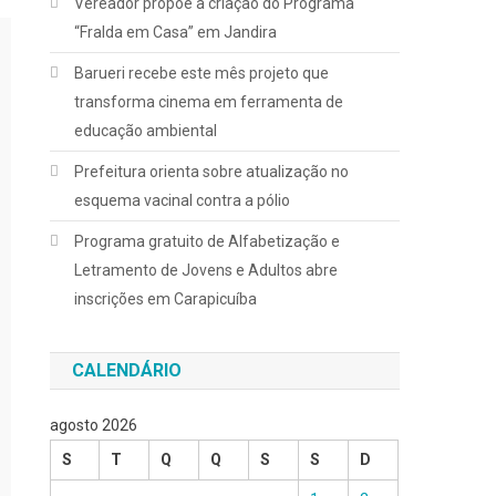
Vereador propõe a criação do Programa
“Fralda em Casa” em Jandira
Barueri recebe este mês projeto que
transforma cinema em ferramenta de
educação ambiental
Prefeitura orienta sobre atualização no
esquema vacinal contra a pólio
Programa gratuito de Alfabetização e
Letramento de Jovens e Adultos abre
inscrições em Carapicuíba
CALENDÁRIO
agosto 2026
S
T
Q
Q
S
S
D