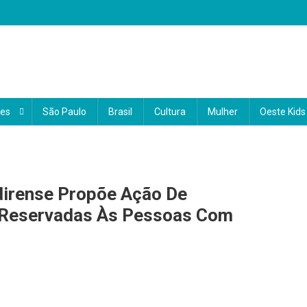
 o coração do Brasil
 e informações sobre a região Oeste. Com uma abordagem local e region
a a vida da nossa comunidade. Nosso compromisso é conectar você ao qu
des
São Paulo
Brasil
Cultura
Mulher
Oeste Kids
ocê.
dirense Propõe Ação De
 Reservadas Às Pessoas Com
a