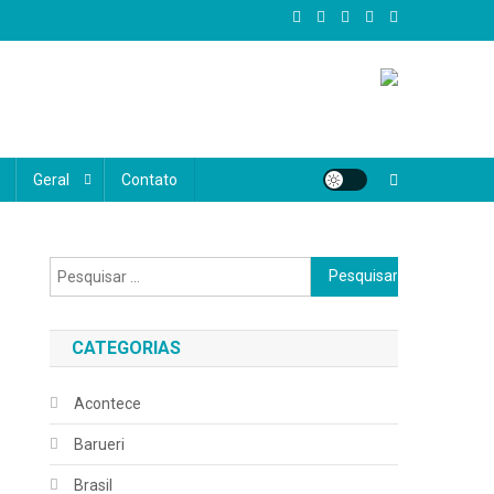
al, oferecemos conteúdo confiável, atual e diversificado, abrangendo
e realmente importa, valorizando as histórias, vozes e desafios do
Geral
Contato
Pesquisar
por:
CATEGORIAS
Acontece
Barueri
Brasil