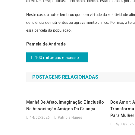
diretrizes terapêuticas e protocolos clínicos estabelecidos por 
Neste caso, o autor lembrou que, em virtude da seletividade ali
deficiência de nutrientes ou agravamento clínico. Por isso, a ter
essa parcela da população.
Pamela de Andrade
Navegação
100 mil peças e acessórios de motos: saiba como a polícia descobriu desmanche no centro de SP
de
POSTAGENS RELACIONADAS
Post
Manhã De Afeto, Imaginação E Inclusão
Doe Amor: 
Na Associação Amigos Da Criança
Transforma
Para Mulhe
14/02/2026
Patricia Nunes
15/03/2025