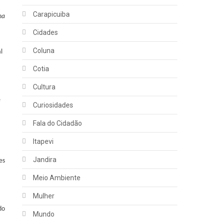
Carapicuiba
na
Cidades
Coluna
l
Cotia
Cultura
é
Curiosidades
Fala do Cidadão
Itapevi
Jandira
es
Meio Ambiente
Mulher
do
Mundo