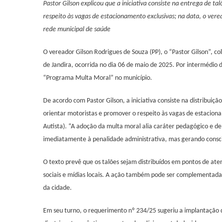
Pastor Gilson explicou que a iniciativa consiste na entrega de t
Moral
respeito às vagas de estacionamento exclusivas; na data, o ver
Parl
Jand
rede municipal de saúde
Prop
Açã
O vereador Gilson Rodrigues de Souza (PP), o “Pastor Gilson”, 
De
de Jandira, ocorrida no dia 06 de maio de 2025. Por intermédio 
Cons
“Programa Multa Moral” no município.
Sobr
Vaga
De acordo com Pastor Gilson, a iniciativa consiste na distribuiçã
Rese
orientar motoristas e promover o respeito às vagas de estacion
Às
Autista). “A adoção da multa moral alia caráter pedagógico e de
Pess
imediatamente à penalidade administrativa, mas gerando conscie
Com
Defic
O texto prevê que os talões sejam distribuídos em pontos de at
E
sociais e mídias locais. A ação também pode ser complementada 
TEA
da cidade.
Em seu turno, o requerimento nº 234/25 sugeriu a implantação d