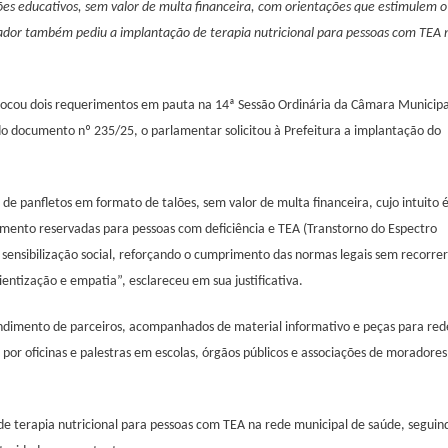
alões educativos, sem valor de multa financeira, com orientações que estimulem o
:
eador também pediu a implantação de terapia nutricional para pessoas com TEA 
amentar
irense
õe
o
colocou dois requerimentos em pauta na 14ª Sessão Ordinária da Câmara Municipa
do documento nº 235/25, o parlamentar solicitou à Prefeitura a implantação do
cientização
e
s
o de panfletos em formato de talões, sem valor de multa financeira, cujo intuito 
rvadas
amento reservadas para pessoas com deficiência e TEA (Transtorno do Espectro
 sensibilização social, reforçando o cumprimento das normas legais sem recorrer
oas
ntização e empatia”, esclareceu em sua justificativa.
iência
endimento de parceiros, acompanhados de material informativo e peças para red
por oficinas e palestras em escolas, órgãos públicos e associações de moradores
e terapia nutricional para pessoas com TEA na rede municipal de saúde, seguin