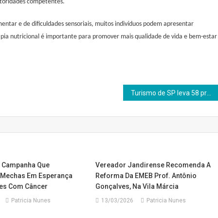
autoridades competentes.
mentar e de dificuldades sensoriais, muitos indivíduos podem apresentar
apia nutricional é
importante
para promover mais qualidade de vida e bem-estar
Turismo de SP leva 58 projetos que somam R$ 15 bilhões a fórum de investimentos
A Campanha Que
Vereador Jandirense Recomenda A
 Mechas Em Esperança
Reforma Da EMEB Prof. Antônio
res Com Câncer
Gonçalves, Na Vila Márcia
Patricia Nunes
13/03/2026
Patricia Nunes