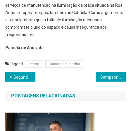
serviços de manutenção na iluminação da praça situada na Rua
Antônio Lopes Tempos, também no Gabriela. Como argumento,
o autor lembrou que a falta de iluminação adequada
compromete o uso do espaço e causa insegurança aos
frequentadores.
Pamela de Andrade
Tagged
Betera
Câmara de Jandira
Navegação
Segundo viaduto atinge mais de 80% de execução
Campeonato Amador de Barueri 2026 tem prazo final de inscrições no Dia das Mães
de
POSTAGENS RELACIONADAS
Post