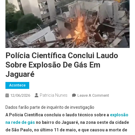
Polícia Científica Conclui Laudo
Sobre Explosão De Gás Em
Jaguaré
Acontece
Patricia Nunes
On
12/06/2026
Leave A Comment
Polícia
Dados farão parte de inquérito de investigação
Científica
A Polícia Científica concluiu o laudo técnico sobre a
explosão
Conclui
na rede de gás
no bairro do Jaguaré, na zona oeste da cidade
Laudo
de São Paulo, no último 11 de maio, e que causou a morte de
Sobre