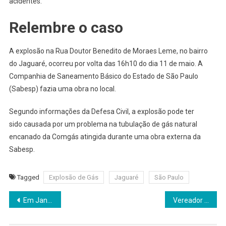
acidentes.
Relembre o caso
A explosão na Rua Doutor Benedito de Moraes Leme, no bairro
do Jaguaré, ocorreu por volta das 16h10 do dia 11 de maio. A
Companhia de Saneamento Básico do Estado de São Paulo
(Sabesp) fazia uma obra no local.
Segundo informações da Defesa Civil, a explosão pode ter
sido causada por um problema na tubulação de gás natural
encanado da Comgás atingida durante uma obra externa da
Sabesp.
Tagged
Explosão de Gás
Jaguaré
São Paulo
Navegação
Em Jandira, parlamentar pede o recapeamento asfáltico de ruas nos bairros Jardim Centenário e Jardim Marília
Vereador recomenda o fornecimento de absorvente higiênico às estudantes da rede municipal de Jandira
de