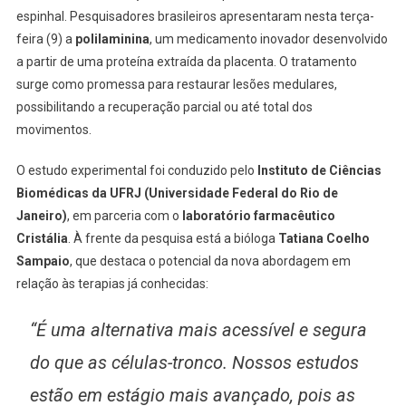
espinhal. Pesquisadores brasileiros apresentaram nesta terça-
Promete
feira (9) a
polilaminina
, um medicamento inovador desenvolvido
Recuperar
Movimentos
a partir de uma proteína extraída da placenta. O tratamento
Em
surge como promessa para restaurar lesões medulares,
Pacientes
possibilitando a recuperação parcial ou até total dos
Com
movimentos.
Lesão
Na
O estudo experimental foi conduzido pelo
Instituto de Ciências
Medula
Biomédicas da UFRJ (Universidade Federal do Rio de
Espinhal
Janeiro)
, em parceria com o
laboratório farmacêutico
Cristália
. À frente da pesquisa está a bióloga
Tatiana Coelho
Sampaio
, que destaca o potencial da nova abordagem em
relação às terapias já conhecidas:
“É uma alternativa mais acessível e segura
do que as células-tronco. Nossos estudos
estão em estágio mais avançado, pois as