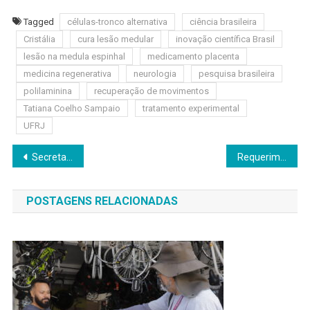
Tagged
células-tronco alternativa
ciência brasileira
Cristália
cura lesão medular
inovação científica Brasil
lesão na medula espinhal
medicamento placenta
medicina regenerativa
neurologia
pesquisa brasileira
polilaminina
recuperação de movimentos
Tatiana Coelho Sampaio
tratamento experimental
UFRJ
Navegação
Secretaria de Educação de Santana de Parnaíba apresenta práticas pedagógicas exitosas em colégios municipais
Requerimento indica implantação de mais rotas de acesso para ligação do Jardim Alvorada ao Centro de Jandira
de
POSTAGENS RELACIONADAS
Post