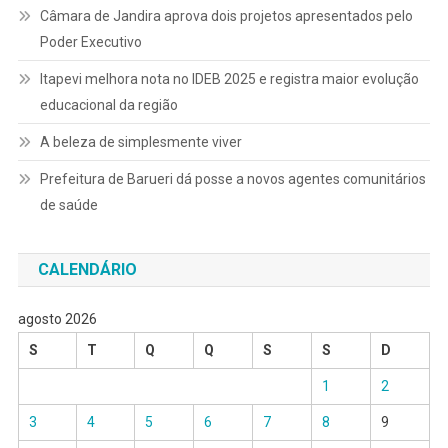
Câmara de Jandira aprova dois projetos apresentados pelo
Poder Executivo
Itapevi melhora nota no IDEB 2025 e registra maior evolução
educacional da região
A beleza de simplesmente viver
Prefeitura de Barueri dá posse a novos agentes comunitários
de saúde
CALENDÁRIO
agosto 2026
S
T
Q
Q
S
S
D
1
2
3
4
5
6
7
8
9