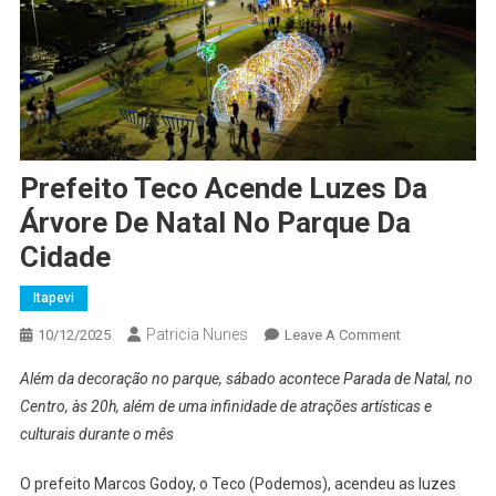
Prefeito Teco Acende Luzes Da
Árvore De Natal No Parque Da
Cidade
Itapevi
Patricia Nunes
On
10/12/2025
Leave A Comment
Prefeito
Além da decoração no parque, sábado acontece Parada de Natal, no
Teco
Centro, às 20h, além de uma infinidade de atrações artísticas e
Acende
culturais durante o mês
Luzes
Da
O prefeito Marcos Godoy, o Teco (Podemos), acendeu as luzes
Árvore