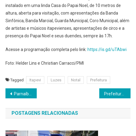
instalado em uma linda Casa do Papai Noel, de 10 metros de
altura, aberta para visitação, com apresentações da Banda
Sinfônica, Banda Marcial, Guarda Municipal, Coro Municipal, além
de artistas e músicos itapevienses, apresentações de circo e a
presença do Papai Noel e seus duendes, sempre às 17h.
Acesse a programação completa pelo link:
https://is.gd/uTAbwi
Foto: Helder Lins e Christian Carracci/PMI
Tagged
Itapevi
Luzes
Notal
Prefeitura
Navegação
Parnaíba Mais Leve encerra 12ª edição com caminhada, premiações e histórias inspiradoras
Prefeitura inicia vacinação contra bronquiolite para gestantes nesta terça-feira (9/12)
de
POSTAGENS RELACIONADAS
Post