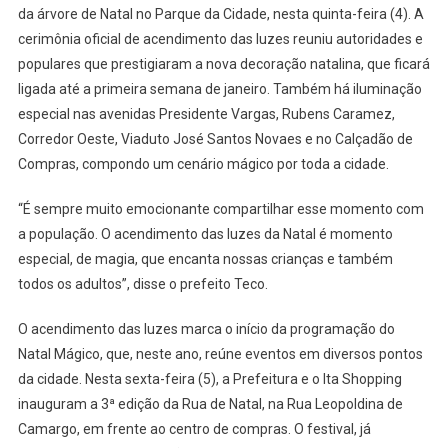
da árvore de Natal no Parque da Cidade, nesta quinta-feira (4). A
De
Natal
cerimônia oficial de acendimento das luzes reuniu autoridades e
No
populares que prestigiaram a nova decoração natalina, que ficará
Parque
ligada até a primeira semana de janeiro. Também há iluminação
Da
especial nas avenidas Presidente Vargas, Rubens Caramez,
Cidade
Corredor Oeste, Viaduto José Santos Novaes e no Calçadão de
Compras, compondo um cenário mágico por toda a cidade.
“É sempre muito emocionante compartilhar esse momento com
a população. O acendimento das luzes da Natal é momento
especial, de magia, que encanta nossas crianças e também
todos os adultos”, disse o prefeito Teco.
O acendimento das luzes marca o início da programação do
Natal Mágico, que, neste ano, reúne eventos em diversos pontos
da cidade. Nesta sexta-feira (5), a Prefeitura e o Ita Shopping
inauguram a 3ª edição da Rua de Natal, na Rua Leopoldina de
Camargo, em frente ao centro de compras. O festival, já