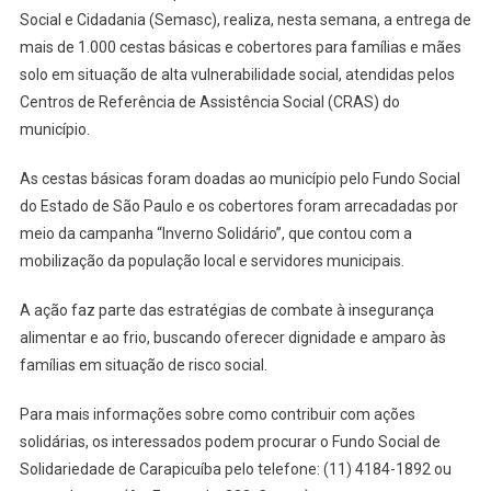
Social e Cidadania (Semasc), realiza, nesta semana, a entrega de
Distribui
mais de 1.000 cestas básicas e cobertores para famílias e mães
Mais
De
solo em situação de alta vulnerabilidade social, atendidas pelos
1.000
Centros de Referência de Assistência Social (CRAS) do
Cestas
município.
Básicas
E
As cestas básicas foram doadas ao município pelo Fundo Social
Cobertores
do Estado de São Paulo e os cobertores foram arrecadadas por
Para
meio da campanha “Inverno Solidário”, que contou com a
Famílias
mobilização da população local e servidores municipais.
Em
Situação
A ação faz parte das estratégias de combate à insegurança
De
alimentar e ao frio, buscando oferecer dignidade e amparo às
Vulnerabilidad
famílias em situação de risco social.
Para mais informações sobre como contribuir com ações
solidárias, os interessados podem procurar o Fundo Social de
Solidariedade de Carapicuíba pelo telefone: (11) 4184-1892 ou