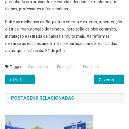
Nas
garantindo um ambiente de estudo adequado e moderno para
Escolas
alunos, professores e funcionários.
Municipais
Entre as melhorias estão: pintura interna e externa, manutenção
elétrica, manutenção de telhado, instalação de piso cerâmico,
instalação e retirada de calhas e muito mais. As reformas
deixarão as escolas ainda mais preparadas para o reinício das
aulas, que será no dia 31 de julho.
Tagged
Carapicuíba
Educação
Prefeitura
Navegação
Prefeitura de Itapevi pavimenta a Estrada Antiga de Itu
Governo Federal regulamenta Política Nacional de Cuidados
de
POSTAGENS RELACIONADAS
Post