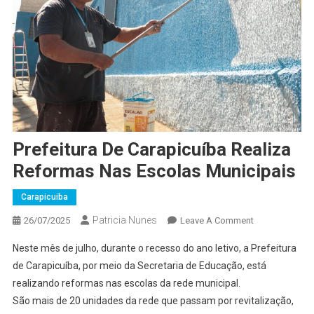
Prefeitura De Carapicuíba Realiza
Reformas Nas Escolas Municipais
Carapicuiba
Patricia Nunes
On
26/07/2025
Leave A Comment
Prefeitura
Neste mês de julho, durante o recesso do ano letivo, a Prefeitura
De
de Carapicuíba, por meio da Secretaria de Educação, está
Carapicuíba
realizando reformas nas escolas da rede municipal.
Realiza
São mais de 20 unidades da rede que passam por revitalização,
Reformas