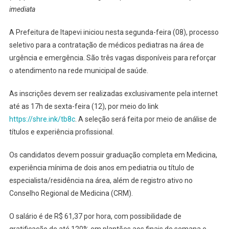
imediata
Inicia
Contratação
A Prefeitura de Itapevi iniciou nesta segunda-feira (08), processo
De
seletivo para a contratação de médicos pediatras na área de
Médicos
Pediatras
urgência e emergência. São três vagas disponíveis para reforçar
Em
o atendimento na rede municipal de saúde.
Urgência
E
As inscrições devem ser realizadas exclusivamente pela internet
Emergência
até as 17h de sexta-feira (12), por meio do link
https://shre.ink/tb8c
. A seleção será feita por meio de análise de
títulos e experiência profissional.
Os candidatos devem possuir graduação completa em Medicina,
experiência mínima de dois anos em pediatria ou título de
especialista/residência na área, além de registro ativo no
Conselho Regional de Medicina (CRM).
O salário é de R$ 61,37 por hora, com possibilidade de
gratificação de até 120% em plantões aos finais de semana e