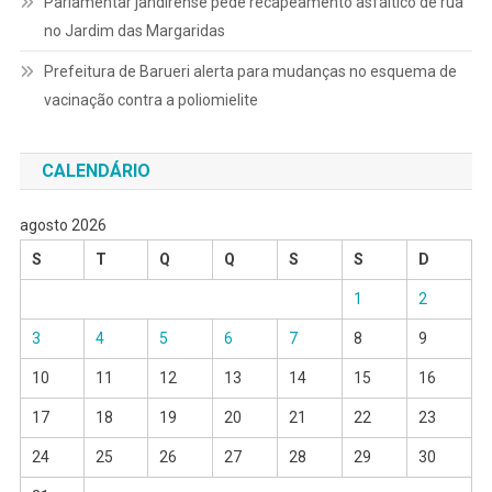
Parlamentar jandirense pede recapeamento asfáltico de rua
no Jardim das Margaridas
Prefeitura de Barueri alerta para mudanças no esquema de
vacinação contra a poliomielite
CALENDÁRIO
agosto 2026
S
T
Q
Q
S
S
D
1
2
3
4
5
6
7
8
9
10
11
12
13
14
15
16
17
18
19
20
21
22
23
24
25
26
27
28
29
30