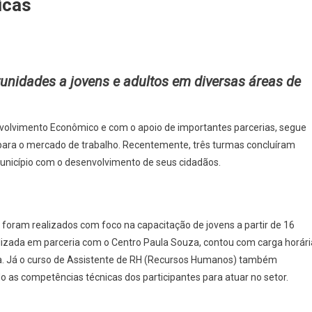
icas
itura
nidades a jovens e adultos em diversas áreas de
ira
bra
envolvimento Econômico e com o apoio de importantes parcerias, segue
 para o mercado de trabalho. Recentemente, três turmas concluíram
ficação
nicípio com o desenvolvimento de seus cidadãos.
os
ssionais
vés
 foram realizados com foco na capacitação de jovens a partir de 16
alizada em parceria com o Centro Paula Souza, contou com carga horári
rias
ira. Já o curso de Assistente de RH (Recursos Humanos) também
tégicas
 as competências técnicas dos participantes para atuar no setor.