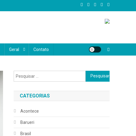
al, oferecemos conteúdo confiável, atual e diversificado, abrangendo
e realmente importa, valorizando as histórias, vozes e desafios do
Geral
Contato
Pesquisar
por:
CATEGORIAS
Acontece
Barueri
Brasil