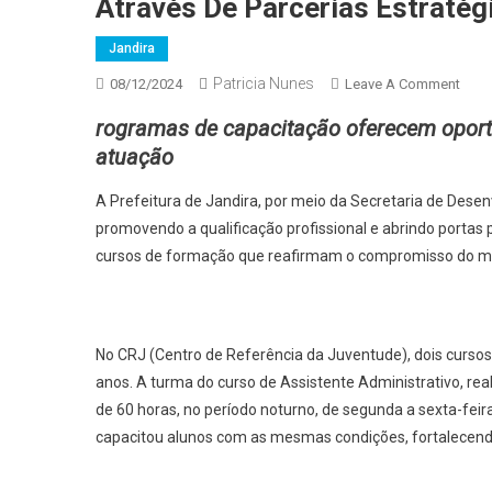
Através De Parcerias Estratég
Jandira
Patricia Nunes
On
08/12/2024
Leave A Comment
Prefe
rogramas de capacitação oferecem oportu
De
atuação
Jand
Cele
A Prefeitura de Jandira, por meio da Secretaria de Des
A
promovendo a qualificação profissional e abrindo portas
Quali
cursos de formação que reafirmam o compromisso do mu
De
Nov
Profi
Atra
No CRJ (Centro de Referência da Juventude), dois cursos
De
anos. A turma do curso de Assistente Administrativo, re
Parce
de 60 horas, no período noturno, de segunda a sexta-fe
Estra
capacitou alunos com as mesmas condições, fortalecendo