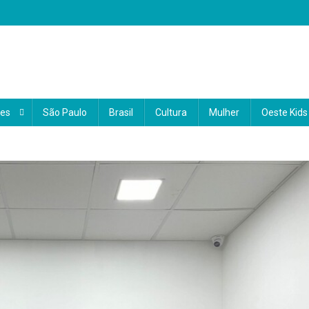
 o coração do Brasil
 e informações sobre a região Oeste. Com uma abordagem local e region
a a vida da nossa comunidade. Nosso compromisso é conectar você ao qu
des
São Paulo
Brasil
Cultura
Mulher
Oeste Kids
ocê.