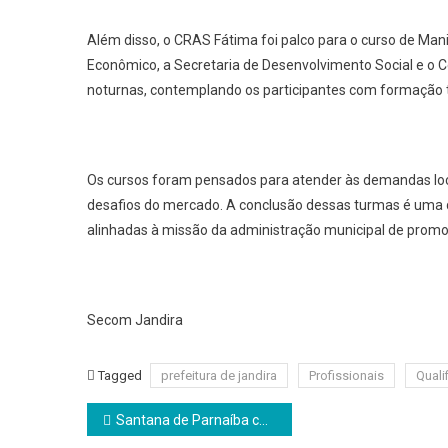
Além disso, o CRAS Fátima foi palco para o curso de Man
Econômico, a Secretaria de Desenvolvimento Social e o
noturnas, contemplando os participantes com formação 
Os cursos foram pensados para atender às demandas loca
desafios do mercado. A conclusão dessas turmas é uma de
alinhadas à missão da administração municipal de promo
Secom Jandira
Tagged
prefeitura de jandira
Profissionais
Quali
Navegação
Santana de Parnaíba conquista Selo Ouro do Programa Alfabetiza Juntos