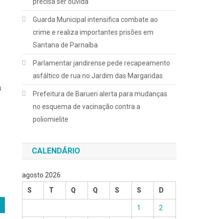
precisa ser ouvida
Guarda Municipal intensifica combate ao
crime e realiza importantes prisões em
Santana de Parnaíba
Parlamentar jandirense pede recapeamento
asfáltico de rua no Jardim das Margaridas
s
Prefeitura de Barueri alerta para mudanças
no esquema de vacinação contra a
poliomielite
CALENDÁRIO
agosto 2026
S
T
Q
Q
S
S
D
1
2