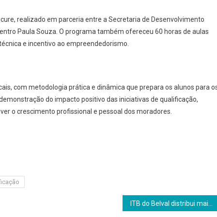
icure, realizado em parceria entre a Secretaria de Desenvolvimento
 Centro Paula Souza. O programa também ofereceu 60 horas de aulas
técnica e incentivo ao empreendedorismo.
is, com metodologia prática e dinâmica que prepara os alunos para o
monstração do impacto positivo das iniciativas de qualificação,
ver o crescimento profissional e pessoal dos moradores.
ficação
ITB do Belval distribui mais de 100 medalhas em celebração às olimpíadas do conhecimento