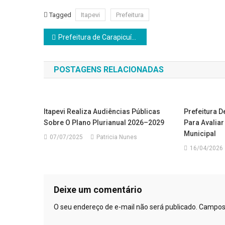
Tagged
Itapevi
Prefeitura
Navegação
Prefeitura de Carapicuíba promove evento especial em comemoração ao Dia Internacional da Mulher neste sábado (7)
de
POSTAGENS RELACIONADAS
Post
Itapevi Realiza Audiências Públicas
Prefeitura D
Sobre O Plano Plurianual 2026–2029
Para Avaliar
Municipal
07/07/2025
Patricia Nunes
16/04/2026
Deixe um comentário
O seu endereço de e-mail não será publicado.
Campos 