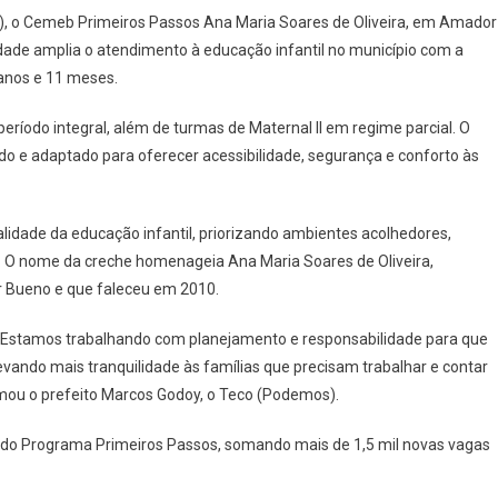
eb
(2), o Cemeb Primeiros Passos Ana Maria Soares de Oliveira, em Amador
iros
idade amplia o atendimento à educação infantil no município com a
os
 anos e 11 meses.
a
período integral, além de turmas de Maternal II em regime parcial. O
es
o e adaptado para oferecer acessibilidade, segurança e conforto às
ira
lidade da educação infantil, priorizando ambientes acolhedores,
dor
o
. O nome da creche homenageia Ana Maria Soares de Oliveira,
 Bueno e que faleceu em 2010.
o. Estamos trabalhando com planejamento e responsabilidade para que
evando mais tranquilidade às famílias que precisam trabalhar e contar
rmou o prefeito Marcos Godoy, o Teco (Podemos).
s do Programa Primeiros Passos, somando mais de 1,5 mil novas vagas