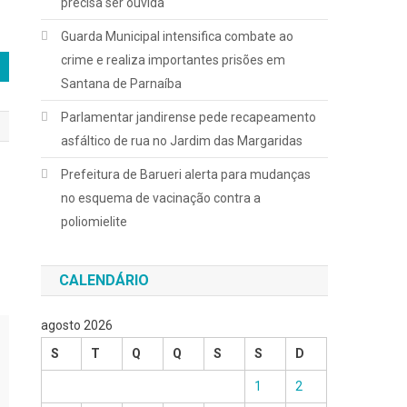
precisa ser ouvida
Guarda Municipal intensifica combate ao
crime e realiza importantes prisões em
Santana de Parnaíba
Parlamentar jandirense pede recapeamento
asfáltico de rua no Jardim das Margaridas
Prefeitura de Barueri alerta para mudanças
no esquema de vacinação contra a
poliomielite
CALENDÁRIO
agosto 2026
S
T
Q
Q
S
S
D
1
2