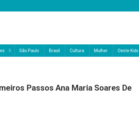
 o coração do Brasil
 e informações sobre a região Oeste. Com uma abordagem local e region
a a vida da nossa comunidade. Nosso compromisso é conectar você ao qu
des
São Paulo
Brasil
Cultura
Mulher
Oeste Kids
ocê.
imeiros Passos Ana Maria Soares De
itura
gura