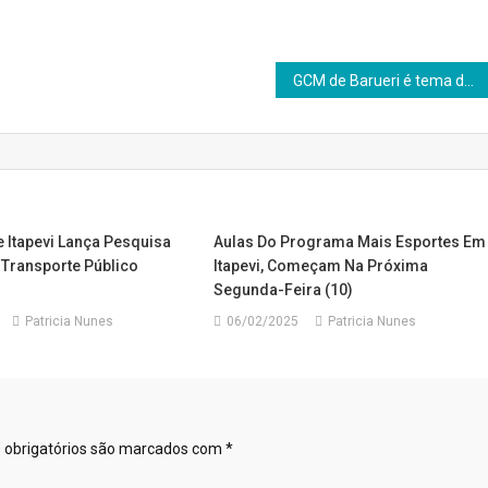
GCM de Barueri é tema de festa infantil no Engenho Novo
e Itapevi Lança Pesquisa
Aulas Do Programa Mais Esportes Em
 Transporte Público
Itapevi, Começam Na Próxima
Segunda-Feira (10)
Patricia Nunes
06/02/2025
Patricia Nunes
obrigatórios são marcados com
*