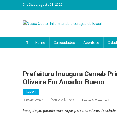
Skip
sábado, agosto 08, 2026
to
content
Nossa Oeste | Informando
O Portal Nosso Oeste é a sua principal fonte de notícias
política, economia, cultura, eventos e tudo o que impact
Home
Curiosidades
Acontece
Cida
coração do Brasil. Aqui, a notícia é feita para você e por v
Prefeitura Inaugura Cemeb Pr
Oliveira Em Amador Bueno
Itapevi
Patricia Nunes
On
06/03/2026
Leave A Comment
Prefe
Inauguração garante mais vagas para moradores da cidade
Inau