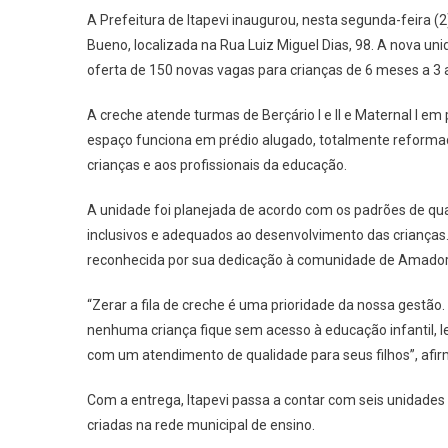
Cem
A Prefeitura de Itapevi inaugurou, nesta segunda-feira 
Prime
Bueno, localizada na Rua Luiz Miguel Dias, 98. A nova un
Pass
oferta de 150 novas vagas para crianças de 6 meses a 3
Ana
Mari
A creche atende turmas de Berçário I e II e Maternal I em 
Soar
espaço funciona em prédio alugado, totalmente reformad
De
crianças e aos profissionais da educação.
Olive
Em
A unidade foi planejada de acordo com os padrões de qua
Ama
Buen
inclusivos e adequados ao desenvolvimento das crianças
reconhecida por sua dedicação à comunidade de Amador
“Zerar a fila de creche é uma prioridade da nossa gestã
nenhuma criança fique sem acesso à educação infantil, l
com um atendimento de qualidade para seus filhos”, afi
Com a entrega, Itapevi passa a contar com seis unidade
criadas na rede municipal de ensino.