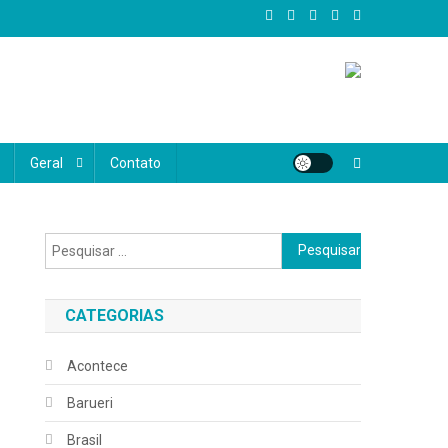
al, oferecemos conteúdo confiável, atual e diversificado, abrangendo
e realmente importa, valorizando as histórias, vozes e desafios do
Geral
Contato
Pesquisar
por:
CATEGORIAS
Acontece
Barueri
Brasil