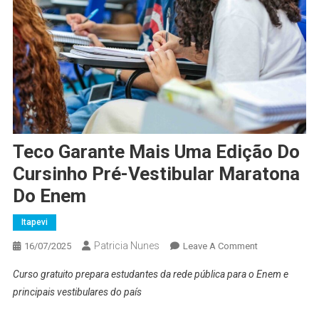
Teco Garante Mais Uma Edição Do
Cursinho Pré-Vestibular Maratona
Do Enem
Itapevi
Patricia Nunes
On
16/07/2025
Leave A Comment
Teco
Curso gratuito prepara estudantes da rede pública para o Enem e
Garante
principais vestibulares do país
Mais
Uma