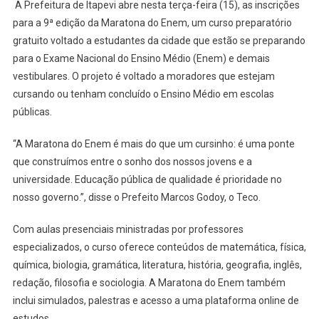
A Prefeitura de Itapevi abre nesta terça-feira (15), as inscrições
Edição
para a 9ª edição da Maratona do Enem, um curso preparatório
Do
gratuito voltado a estudantes da cidade que estão se preparando
Cursinho
Pré-
para o Exame Nacional do Ensino Médio (Enem) e demais
Vestibular
vestibulares. O projeto é voltado a moradores que estejam
Maratona
cursando ou tenham concluído o Ensino Médio em escolas
Do
públicas.
Enem
“A Maratona do Enem é mais do que um cursinho: é uma ponte
que construímos entre o sonho dos nossos jovens e a
universidade. Educação pública de qualidade é prioridade no
nosso governo.”, disse o Prefeito Marcos Godoy, o Teco.
Com aulas presenciais ministradas por professores
especializados, o curso oferece conteúdos de matemática, física,
química, biologia, gramática, literatura, história, geografia, inglês,
redação, filosofia e sociologia. A Maratona do Enem também
inclui simulados, palestras e acesso a uma plataforma online de
estudos.