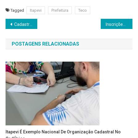
Tagged
Itapevi
Prefeitura
Teco
Navegação
Cadastro único informará sobre celulares roubados ou extraviados
Inscrições para o Femupo 2025 vão até o dia 25 de julho
de
POSTAGENS RELACIONADAS
Post
Itapevi É Exemplo Nacional De Organização Cadastral No