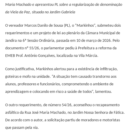
Reforma
Maria Machado e apresentou PL sobre a regularização de denominação
Da
da Viela da Paz, situada no Jardim Gabriela
EMEB
Prof.
O vereador Marcos Danilo de Sou
s
a (PL), o “Markinhos”, submeteu dois
Antônio
requerimentos e um projeto de lei ao plenário da Câmara Municipal de
Gonçalves,
Jandira na 6ª Sessão Ordinária, passada em 10 de março de 2026. Pelo
Na
documento nº 55/26, o parlamentar pediu à Prefeitura a reforma da
Vila
EMEB
Prof.
Antônio Gonçalves, localizada na Vila Márcia.
Márcia
Como justificativa, Markinhos alertou para a existência de infiltração,
goteiras e mofo na unidade. “A situação tem causado transtorno aos
alunos, professores e funcionários, comprometendo o ambiente de
aprendizagem e colocando em risco a saúde de todos”, lamentou.
O
outro
requerimento, de número 54/26,
aconselhou o
recapeamento
asfáltico da Rua José Maria Machado, no Jardim Nossa Senhora de Fática.
De acordo com o autor, a solicitação partiu de moradores e motoristas
que passam pela via.