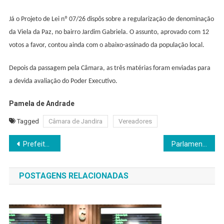
Já o Projeto de Lei nº 07/26 dispôs sobre a regularização de denominação
da Viela da Paz, no bairro Jardim Gabriela.
O
assunto,
a
provado com 12
votos a favor, contou ainda com o abaixo-assinado da população local.
Depois da passagem pela Câmara, as três matérias foram enviadas para
a devida avaliação do Poder Executivo.
Pamela de Andrade
Tagged
Câmara de Jandira
Vereadores
Navegação
Prefeitura promove Mutirões de Papanicolau e vacinação no Mês da Mulher
Parlamentar sugere a criação do “Hub da Inovação” em Jandira
de
POSTAGENS RELACIONADAS
Post