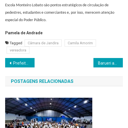
Escola Monteiro Lobato são pontos estratégicos de circulação de
pedestres, estudantes e comerciantes e, por isso, merecem atenção
especial do Poder Público.
Pamela de Andrade
Tagged
Câmara de Jandira
Camila Amorim
vereadora
Navegação
Prefeitura no Seu Bairro, chega à Vila Santa Rita com serviços, lazer e solidariedade
Barueri abre inscrições para a 40ª fase do Programa Meu Futuro com 27 cursos gratuitos
de
POSTAGENS RELACIONADAS
Post