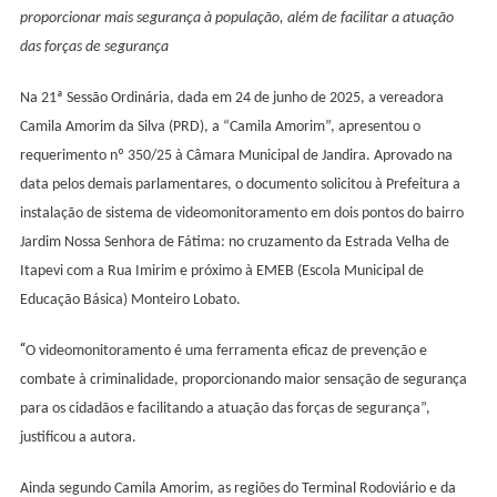
No
proporcionar mais segurança à população, além de facilitar a atuação
Jardim
das forças de segurança
Nossa
Senhora
Na 21ª Sessão Ordinária, dada em 24 de junho de 2025, a vereadora
De
Camila Amorim da Silva (PRD), a “Camila Amorim”, apresentou o
Fátima
requerimento nº 350/25 à Câmara Municipal de Jandira. Aprovado na
data pelos demais parlamentares, o documento solicitou à Prefeitura a
instalação de sistema de videomonitoramento em dois pontos do bairro
Jardim Nossa Senhora de Fátima: no cruzamento da Estrada Velha de
Itapevi com a Rua Imirim e próximo à EMEB (Escola Municipal de
Educação Básica) Monteiro Lobato.
“
O videomonitoramento é uma ferramenta eficaz de prevenção e
combate à criminalidade, proporcionando maior sensação de segurança
para os cidadãos e facilitando a atuação das forças de segurança”,
justificou a autora.
Ainda segundo Camila Amorim, as regiões do Terminal Rodoviário e da