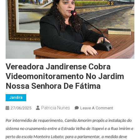
Vereadora Jandirense Cobra
Videomonitoramento No Jardim
Nossa Senhora De Fátima
Jandira
Patricia Nunes
On
27/06/2025
Leave A Comment
Vereadora
Por intermédio de requerimento, Camila Amorim propôs a instalação do
Jandirense
sistema no cruzamento entre a Estrada Velha de Itapevi e a Rua Imirim
e
Cobra
Videomonitor
perto da
escola Monteiro Lobato; para a parlamentar, a medida deve