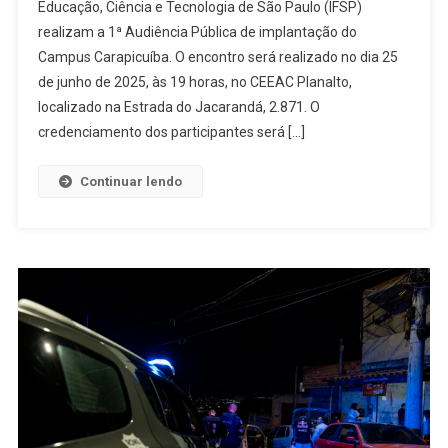
Educação, Ciência e Tecnologia de São Paulo (IFSP)
Carapicuíb
realizam a 1ª Audiência Pública de implantação do
E
Campus Carapicuíba. O encontro será realizado no dia 25
Instituto
Federal
de junho de 2025, às 19 horas, no CEEAC Planalto,
De
localizado na Estrada do Jacarandá, 2.871. O
São
credenciamento dos participantes será […]
Paulo
Realizam
Continuar lendo
1ª
Audiência
Pública
Para
Implantaçã
De
Campus
Na
Cidade