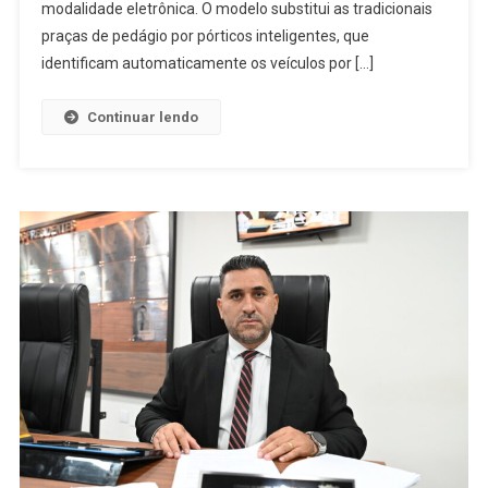
Lança
modalidade eletrônica. O modelo substitui as tradicionais
Site
praças de pedágio por pórticos inteligentes, que
Para
identificam automaticamente os veículos por […]
Auxiliar
Motoristas
Continuar lendo
Sobre
Cobrança
De
Pedágio
Eletrônico