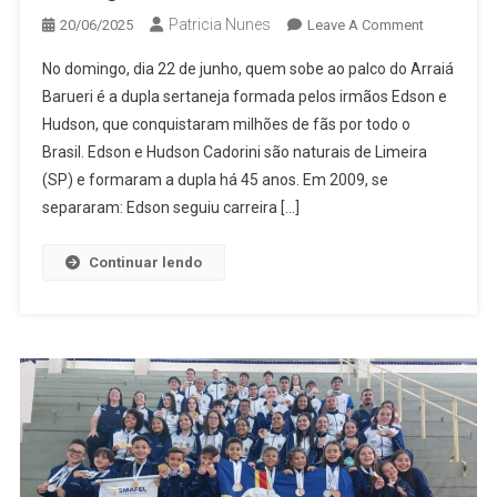
Patricia Nunes
On
20/06/2025
Leave A Comment
Edson
No domingo, dia 22 de junho, quem sobe ao palco do Arraiá
&
Barueri é a dupla sertaneja formada pelos irmãos Edson e
Hudson
Hudson, que conquistaram milhões de fãs por todo o
Esquentam
Brasil. Edson e Hudson Cadorini são naturais de Limeira
A
Noite
(SP) e formaram a dupla há 45 anos. Em 2009, se
De
separaram: Edson seguiu carreira […]
Domingo
No
Continuar lendo
Arraiá
Barueri