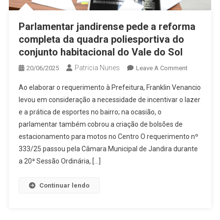
Parlamentar jandirense pede a reforma
completa da quadra poliesportiva do
conjunto habitacional do Vale do Sol
Patricia Nunes
On
20/06/2025
Leave A Comment
Parlamenta
Ao elaborar o requerimento à Prefeitura, Franklin Venancio
Jandirense
levou em consideração a necessidade de incentivar o lazer
Pede
e a prática de esportes no bairro; na ocasião, o
A
parlamentar também cobrou a criação de bolsões de
Reforma
Completa
estacionamento para motos no Centro O requerimento nº
Da
333/25 passou pela Câmara Municipal de Jandira durante
Quadra
a 20ª Sessão Ordinária, […]
Poliesporti
Do
Continuar lendo
Conjunto
Habitaciona
Do