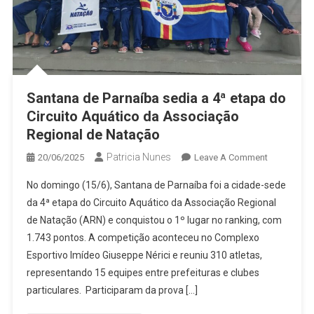
Santana de Parnaíba sedia a 4ª etapa do
Circuito Aquático da Associação
Regional de Natação
Patricia Nunes
On
20/06/2025
Leave A Comment
Santana
No domingo (15/6), Santana de Parnaíba foi a cidade-sede
De
da 4ª etapa do Circuito Aquático da Associação Regional
Parnaíba
de Natação (ARN) e conquistou o 1º lugar no ranking, com
Sedia
1.743 pontos. A competição aconteceu no Complexo
A
4ª
Esportivo Imídeo Giuseppe Nérici e reuniu 310 atletas,
Etapa
representando 15 equipes entre prefeituras e clubes
Do
particulares. Participaram da prova […]
Circuito