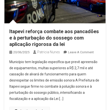
Itapevi reforça combate aos pancadões
e à perturbação do sossego com
aplicação rigorosa da lei
Patricia Nunes
On
20/06/2025
Leave A Comment
Itapevi
Município tem legislação específica que prevê apreensão
Reforça
de equipamentos, multas superiores a R$ 2,7 mil e até
Combate
cassação de alvará de funcionamento para quem
Aos
desrespeitar os limites de emissão sonora A Prefeitura de
Pancadões
E
Itapevi segue firme no combate à poluição sonora e à
À
perturbação do sossego público, intensificando a
Perturbaçã
fiscalização e a aplicação da Lei […]
Do
Sossego