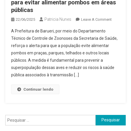
para evitar alimentar pombos em áreas
públicas
Patricia Nunes
On
22/06/2025
Leave A Comment
Prefeitura
A Prefeitura de Barueri, por meio do Departamento
De
Técnico de Controle de Zoonoses da Secretaria de Saúde,
Barueri
reforça o alerta para que a população evite alimentar
Alerta
pombos em praças, parques, telhados e outros locais
População
Para
públicos. A medida é fundamental para prevenir a
Evitar
superpopulação dessas aves e reduzir os riscos à saúde
Alimentar
pública associados à transmissão […]
Pombos
Em
Continuar lendo
Áreas
Públicas
Pesquisar
por: