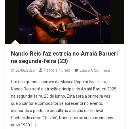
Nando Reis faz estreia no Arraiá Barueri
na segunda-feira (23)
Patricia Nunes
On
22/06/2025
Leave A Comment
Nando
Um dos grandes nomes da Música Popular Brasileira,
Reis
Nando Reis será a atração principal do Arraiá Barueri 2025
Faz
na segunda-feira, 23 de junho. Esta será a primeira vez
Estreia
que o cantor e compositor se apresenta no evento,
No
Arraiá
ocupando o posto de penúltima atração do festival.
Barueri
Conhecido como “Ruivão”, Nando iniciou sua carreira nos
Na
anos 1980 […]