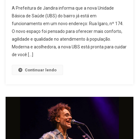
A
A Prefeitura de Jandira informa que a nova Unidade
Nova
Básica de Saúde (UBS) do bairro já está em
UBS
funcionamento em um novo endereço: Rua Igaro, nº 174.
Já
O novo espaço foi pensado para oferecer mais conforto,
Está
Funcionan
agilidade e qualidade no atendimento à população.
No
Moderna e acolhedora, a nova UBS está pronta para cuidar
Jardim
de você […]
Nossa
Senhora
Continuar lendo
De
Fátima!