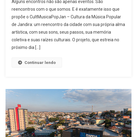
Alguns encontros não são apenas eventos. São
O
reencontros com o que somos. E é exatamente isso que
Povo
propõe o CultMusicaPopJan – Cultura da Música Popular
Canta,
de Jandira: um reencontro da cidade com sua própria alma
A
Cidade
artística, com seus sons, seus passos, sua memória
Floresce:
coletiva e suas raízes culturais. O projeto, que estreia no
Jandira
próximo dia […]
Celebra
Sua
Continuar lendo
Arte
Com
O
Projeto
CultMusic