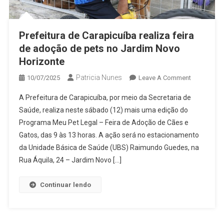
Prefeitura de Carapicuíba realiza feira
de adoção de pets no Jardim Novo
Horizonte
Patricia Nunes
On
10/07/2025
Leave A Comment
Prefeitura
A Prefeitura de Carapicuíba, por meio da Secretaria de
De
Saúde, realiza neste sábado (12) mais uma edição do
Carapicuíb
Programa Meu Pet Legal – Feira de Adoção de Cães e
Realiza
Gatos, das 9 às 13 horas. A ação será no estacionamento
Feira
De
da Unidade Básica de Saúde (UBS) Raimundo Guedes, na
Adoção
Rua Áquila, 24 – Jardim Novo […]
De
Pets
Continuar lendo
No
Jardim
Novo