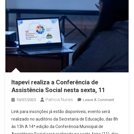
Itapevi realiza a Conferência de
Assistência Social nesta sexta, 11
Patricia Nunes
On
10/07/2025
Leave A Comment
Itapevi
Link para inscrições já estão disponíveis; evento será
Realiza
realizado no auditório da Secretaria de Educação, das 8h
A
às 13h A 14ª edição da Conferência Municipal de
Conferênci
Assistência Social será realizada na sexta-feira (11), das
De