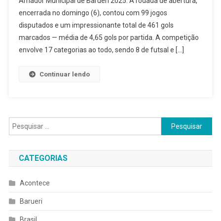
Amador Municipal de Barueri 2025. A rodada de abertura,
De
encerrada no domingo (6), contou com 99 jogos
Barueri
disputados e um impressionante total de 461 gols
2025
Começa
marcados — média de 4,65 gols por partida. A competição
Com
envolve 17 categorias ao todo, sendo 8 de futsal e […]
99
Jogos
Continuar lendo
E
461
Gols
Pesquisar
por:
CATEGORIAS
Acontece
Barueri
Brasil