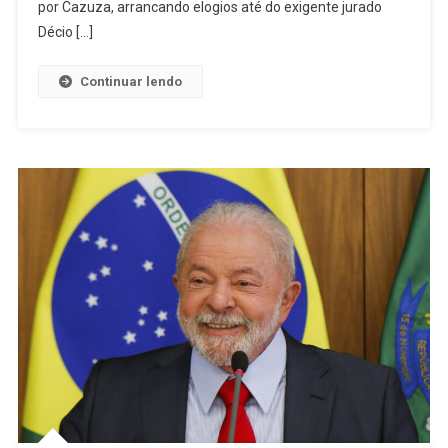
Ou
por Cazuza, arrancando elogios até do exigente jurado
Mil,
Décio […]
E
Leva
Continuar lendo
Jandira
Ao
Palco
Nacional