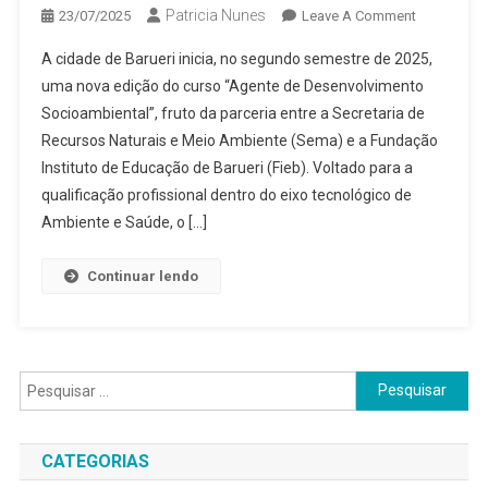
Patricia Nunes
On
23/07/2025
Leave A Comment
Barueri
A cidade de Barueri inicia, no segundo semestre de 2025,
Anuncia
uma nova edição do curso “Agente de Desenvolvimento
A
Socioambiental”, fruto da parceria entre a Secretaria de
Abertura
Recursos Naturais e Meio Ambiente (Sema) e a Fundação
De
Inscrições
Instituto de Educação de Barueri (Fieb). Voltado para a
Para
qualificação profissional dentro do eixo tecnológico de
O
Ambiente e Saúde, o […]
Curso
Agente
Continuar lendo
De
Desenvolvi
Socioambi
Pesquisar
por:
CATEGORIAS