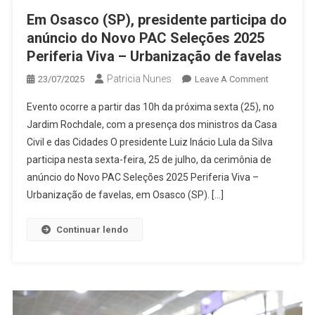
Em Osasco (SP), presidente participa do
anúncio do Novo PAC Seleções 2025
Periferia Viva – Urbanização de favelas
Patricia Nunes
On
23/07/2025
Leave A Comment
Em
Evento ocorre a partir das 10h da próxima sexta (25), no
Osasco
Jardim Rochdale, com a presença dos ministros da Casa
(SP),
Civil e das Cidades O presidente Luiz Inácio Lula da Silva
Presidente
participa nesta sexta-feira, 25 de julho, da cerimônia de
Participa
Do
anúncio do Novo PAC Seleções 2025 Periferia Viva –
Anúncio
Urbanização de favelas, em Osasco (SP). […]
Do
Novo
Continuar lendo
PAC
Seleções
2025
Periferia
Viva