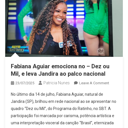
Fabiana Aguiar emociona no – Dez ou
Mil, e leva Jandira ao palco nacional
Patricia Nunes
On
23/07/2025
Leave A Comment
Fabiana
No último dia 14 de julho, Fabiana Aguiar, natural de
Aguiar
Jandira (SP), brilhou em rede nacional ao se apresentar no
Emociona
quadro “Dez ou Mil”, do Programa do Ratinho, no SBT. A
No
participação foi marcada por carisma, potência artística e
–
Dez
uma interpretação visceral da canção “Brasil”, eternizada