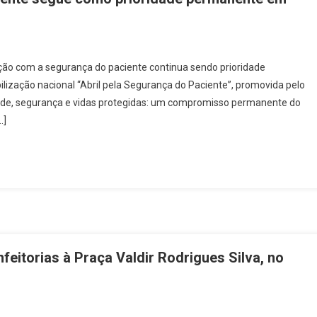
onhecer
sse
n
isco
bril
ção com a segurança do paciente continua sendo prioridade
ermina,
ização nacional “Abril pela Segurança do Paciente”, promovida pelo
as
dade, segurança e vidas protegidas: um compromisso permanente do
egurança
…]
o
aciente
egue
omo
rioridade
ermanente
m
arueri
feitorias à Praça Valdir Rodrigues Silva, no
n
arlamentar