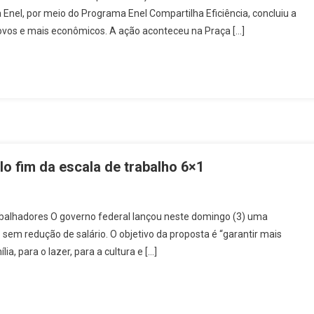
 Enel, por meio do Programa Enel Compartilha Eficiência, concluiu a
ulher
novos e mais econômicos. A ação aconteceu na Praça […]
nel
romovem
roca
e
7
eladeiras
m
andira
o fim da escala de trabalho 6×1
n
mpliam
overno
cesso
abalhadores O governo federal lançou neste domingo (3) uma
ança
sem redução de salário. O objetivo da proposta é “garantir mais
ampanha
ficiência
a, para o lazer, para a cultura e […]
acional
nergética
elo
im
a