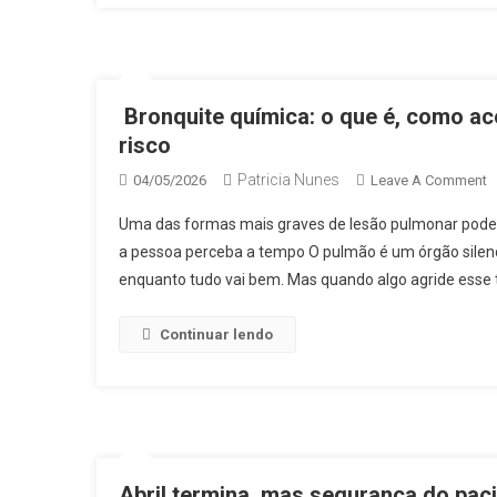
E
D
T
6
Bronquite química: o que é, como ac
risco
Patricia Nunes
O
04/05/2026
Leave A Comment
B
Uma das formas mais graves de lesão pulmonar pode 
Q
a pessoa perceba a tempo O pulmão é um órgão silenc
O
enquanto tudo vai bem. Mas quando algo agride esse t
Q
É,
C
Continuar lendo
A
E
P
Q
V
P
Abril termina, mas segurança do pa