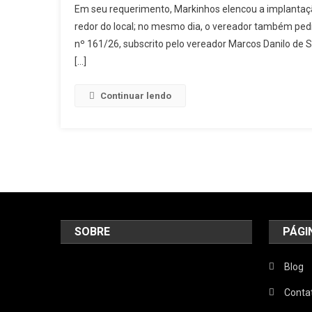
Em seu requerimento, Markinhos elencou a implantação
J
redor do local; no mesmo dia, o vereador também pedi
R
nº 161/26, subscrito pelo vereador Marcos Danilo de 
B
[…]
À
P
V
Continuar lendo
R
Si
N
J
G
SOBRE
PÁGI
Blog
Conta