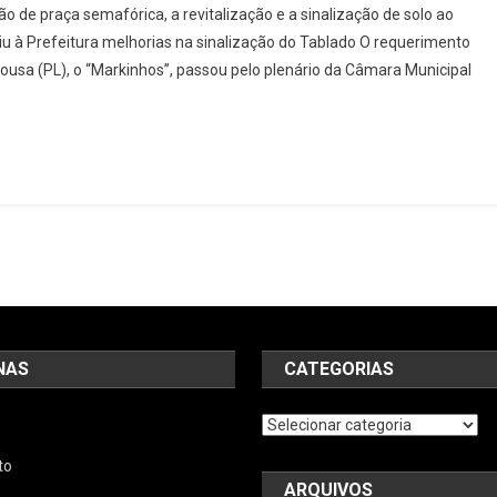
 de praça semafórica, a revitalização e a sinalização de solo ao
andirense
u à Prefeitura melhorias na sinalização do Tablado O requerimento
eivindica
Sousa (PL), o “Markinhos”, passou pelo plenário da Câmara Municipal
enfeitorias
raça
aldir
odrigues
lva,
o
ardim
abriela
NAS
CATEGORIAS
Categorias
to
ARQUIVOS