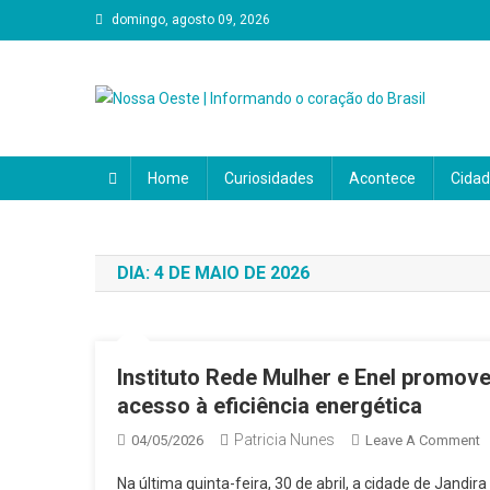
Skip
domingo, agosto 09, 2026
to
content
Nossa Oeste | Informando
O Portal Nosso Oeste é a sua principal fonte de notícias
política, economia, cultura, eventos e tudo o que impact
Home
Curiosidades
Acontece
Cida
coração do Brasil. Aqui, a notícia é feita para você e por v
DIA:
4 DE MAIO DE 2026
Instituto Rede Mulher e Enel promov
acesso à eficiência energética
Patricia Nunes
O
04/05/2026
Leave A Comment
I
Na última quinta-feira, 30 de abril, a cidade de Jand
R