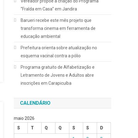
Vereador propõe a criação do Programa
“Fralda em Casa” em Jandira
Barueri recebe este mês projeto que
transforma cinema em ferramenta de
educação ambiental
Prefeitura orienta sobre atualização no
esquema vacinal contra a pólio
Programa gratuito de Alfabetização e
Letramento de Jovens e Adultos abre
inscrições em Carapicuíba
CALENDÁRIO
maio 2026
S
T
Q
Q
S
S
D