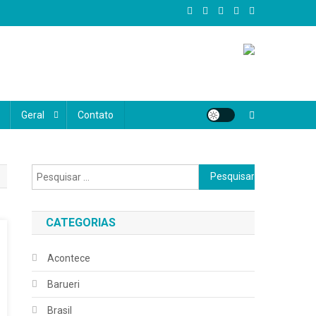
al, oferecemos conteúdo confiável, atual e diversificado, abrangendo
e realmente importa, valorizando as histórias, vozes e desafios do
Geral
Contato
Pesquisar
por:
CATEGORIAS
Acontece
Barueri
Brasil