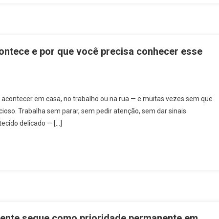
scala
e
rabalho
×1
ontece e por que você precisa conhecer esse
n
ronquite
acontecer em casa, no trabalho ou na rua — e muitas vezes sem que
uímica:
ioso. Trabalha sem parar, sem pedir atenção, sem dar sinais
ecido delicado — […]
ue
omo
contece
or
ue
ocê
recisa
ciente segue como prioridade permanente em