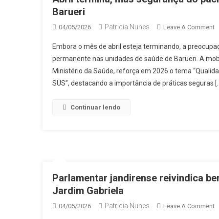
C
Barueri
E
Patricia Nunes
O
04/05/2026
Leave A Comment
R
A
Embora o mês de abril esteja terminando, a preocupa
T
permanente nas unidades de saúde de Barueri. A mobil
M
Ministério da Saúde, reforça em 2026 o tema “Quali
S
SUS”, destacando a importância de práticas seguras [
D
P
S
Continuar lendo
C
P
P
E
B
Parlamentar jandirense reivindica ben
Jardim Gabriela
Patricia Nunes
O
04/05/2026
Leave A Comment
P