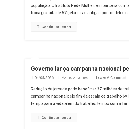
população. O Instituto Rede Mulher, em parceria com a
M
troca gratuita de 67 geladeiras antigas por modelos 
E
E
P
Continuar lendo
T
D
6
G
E
J
Governo lança campanha nacional pel
E
Patricia Nunes
O
04/05/2026
Leave A Comment
A
G
A
Redução da jornada pode beneficiar 37 milhões de tr
L
À
campanha nacional pelo fim da escala de trabalho 6×1 
C
E
tempo para a vida além do trabalho, tempo com a famíli
N
E
P
F
Continuar lendo
D