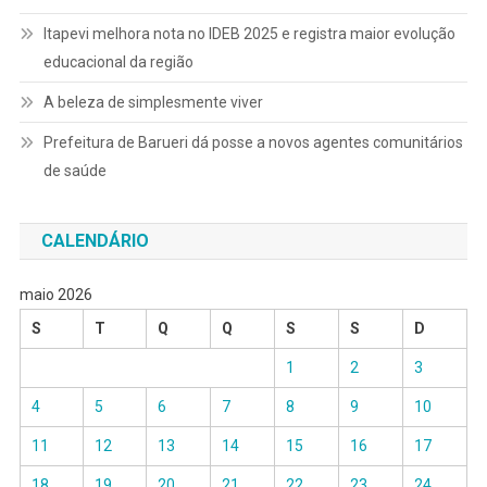
Itapevi melhora nota no IDEB 2025 e registra maior evolução
educacional da região
A beleza de simplesmente viver
Prefeitura de Barueri dá posse a novos agentes comunitários
de saúde
CALENDÁRIO
maio 2026
S
T
Q
Q
S
S
D
1
2
3
4
5
6
7
8
9
10
11
12
13
14
15
16
17
18
19
20
21
22
23
24