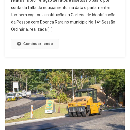
relatam a proliferação de ratos e insetos no bairro por
Quer
conta da falta do equipamento; na data o parlamentar
A
Instalação
também cogitou a instituição da Carteira de Identificação
De
da Pessoa com Doença Rara no município Na 14ª Sessão
Uma
Ordinária, realizada […]
Lixeira
Comunitári
Continuar lendo
No
Jardim
Camila