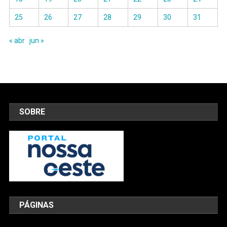
25
26
27
28
29
30
31
« abr
jun »
SOBRE
PÁGINAS