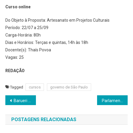
Curso online
Do Objeto à Proposta: Artesanato em Projetos Culturais
Período: 22/07 a 25/09
Carga-Horária: 80h
Dias e Horários: Terças e quintas, 14h às 18h
Docente(s): Thaís Povoa
Vagas: 25
REDAÇÃO
Tagged
cursos
governo de São Paulo
Navegação
Barueri anuncia vaga para Auxiliar de Logística na J&T Express Brazil
Parlamentar cogita a realização de mutirão do INSS em Jandira
de
POSTAGENS RELACIONADAS
Post