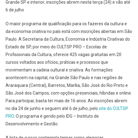
Grande SP e interior; inscrições abrem nesta terça (24) e vão até
Abre
6 de julho
425
Vagas
O maior programa de qualificação para os fazeres da cultura e
Gratuitas
da economia criativa no país está com inscrições abertas em São
Em
20
Paulo. A Secretaria da Cultura, Economia e Indústria Criativas do
Cursos
Estado de SP, por meio do CULTSP PRO – Escolas de
Para
Profissionais da Cultura, oferece 425 vagas gratuitas em 20
Quem
cursos voltados aos ofícios, práticas e processos que
Trabalha
movimentam a cadeia cultural e criativa. As formações
Nos
acontecem na capital, na Grande São Paulo e nas regiões de
Bastidores
Araraquara (Central), Barretos, Marília, São José do Rio Preto e
Da
São José dos Campos, com opções presenciais, híbridas e online.
Cultura
Para participar, basta ter mais de 16 anos. As inscrições abrem
E
no dia 24 de junho e seguem até 6 de julho, pelo
site do CULTSP
Da
PRO
. O programa é gerido pelo IDG – Instituto de
Economia
Desenvolvimento e Gestão.
Criativa
A lista de cursos contempla temas como alegorias