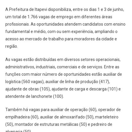
De
A Prefeitura de Itapevi disponibiliza, entre os dias 1 e 3 de junho,
Emprego
um total de 1.766 vagas de emprego em diferentes áreas
Em
Diversas
profissionais. As oportunidades atendem candidatos com ensino
Áreas
fundamental e médio, com ou sem experiência, ampliando o
Na
acesso ao mercado de trabalho para moradores da cidade e
Próxima
região.
Semana
As vagas estão distribuídas em diversos setores operacionais,
administrativos, industriais, comerciais e de serviços. Entre as
funções com maior número de oportunidades estão auxiliar de
logística (560 vagas), auxiliar de linha de produção (417),
ajudante de obras (105), ajudante de carga e descarga (101) e
atendente de lanchonete (100).
Também há vagas para auxiliar de operação (60), operador de
empilhadeira (60), auxiliar de almoxarifado (50), marteleteiro
(50), montador de estruturas metálicas (50) e pedreiro de
alvenaria (50).