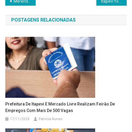
Navegação
Merenda Escolar: Brasil e Estados Unidos em Perspectiva Comparada
Itapevi forma servidores municipais em curso intermediário de Libras
de
POSTAGENS RELACIONADAS
Post
Prefeitura De Itapevi E Mercado Livre Realizam Feirão De
Empregos Com Mais De 500 Vagas
17/11/2025
Patricia Nunes