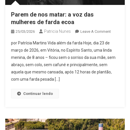
Parem de nos matar: a voz das
mulheres de farda ecoa
Patricia Nunes
On
25/03/2026
Leave A Comment
Parem
por Patrícia Martins Vida além da farda Hoje, dia 23 de
De
março de 2026, em Vitória, no Espírito Santo, uma linda
Nos
menina, de 8 anos – ficou sem o sorriso da sua mãe, sem
Matar:
abraço, sem colo, sem cafuné e principalmente, sem
A
Voz
aquela que mesmo cansada, após 12 horas de plantão,
Das
com uma farda pesada […]
Mulheres
De
Continuar lendo
Farda
Ecoa