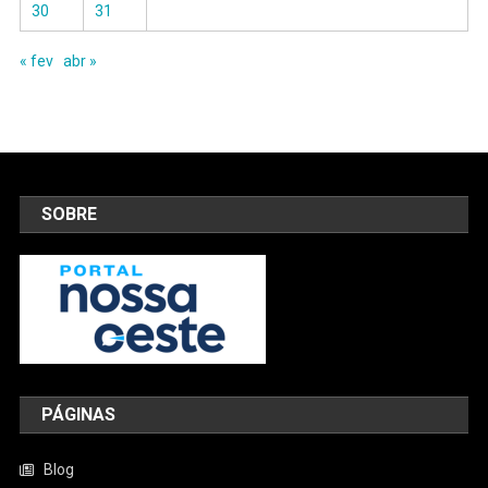
30
31
« fev
abr »
SOBRE
PÁGINAS
Blog