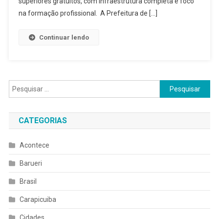
superiores gratuitos, com infraestrutura completa e foco
Isenção
na formação profissional. A Prefeitura de […]
Para
O
Continuar lendo
Vestibular
Da
Fatec
2026
Pesquisar
por:
CATEGORIAS
Acontece
Barueri
Brasil
Carapicuiba
Cidades