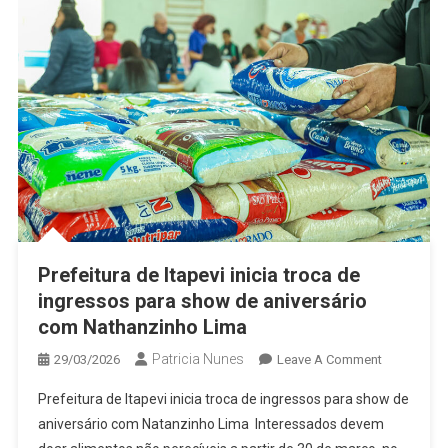
Prefeitura de Itapevi inicia troca de
ingressos para show de aniversário
com Nathanzinho Lima
Patricia Nunes
On
29/03/2026
Leave A Comment
Prefeitura
Prefeitura de Itapevi inicia troca de ingressos para show de
De
aniversário com Natanzinho Lima Interessados devem
Itapevi