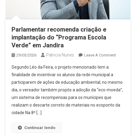
Parlamentar recomenda criação e
implantação do “Programa Escola
Verde” em Jandira
Patricia Nunes
On
29/03/2026
Leave A Comment
Parlamenta
Segundo Léo da Feira, o projeto mencionado tem a
Recomend
finalidade de incentivar os alunos da rede municipal a
Criação
participarem de ações de educação ambiental; no mesmo
E
dia, o vereador também propôs a adoção da “eco-moeda”,
Implantaçã
Do
um sistema de recompensas para os munícipes que
“Programa
realizam o descarte correto de materiais no ecoponto da
Escola
cidade Na 8ª […]
Verde”
Em
Continuar lendo
Jandira