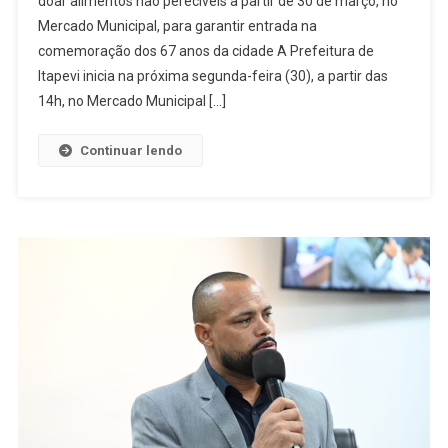
doar alimentos não perecíveis a partir de 30 de março, no
Inicia
Mercado Municipal, para garantir entrada na
Troca
De
comemoração dos 67 anos da cidade A Prefeitura de
Ingressos
Itapevi inicia na próxima segunda-feira (30), a partir das
Para
14h, no Mercado Municipal […]
Show
De
Continuar lendo
Aniversário
Com
Nathanzinh
Lima