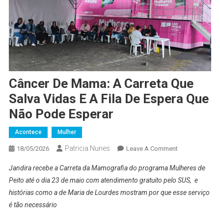
Câncer De Mama: A Carreta Que
Salva Vidas E A Fila De Espera Que
Não Pode Esperar
Acontece
Mulher
Patricia Nunes
On
18/05/2026
Leave A Comment
Câncer
Jandira recebe a Carreta da Mamografia do programa Mulheres de
De
Peito até o dia 23 de maio com atendimento gratuito pelo SUS, e
Mama:
histórias como a de Maria de Lourdes mostram por que esse serviço
A
é tão necessário
Carreta
Que