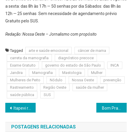
a sexta: das 8h às 17h — 50 senhas por dia Sábados: das 8h às
12h — 25 senhas Sem necessidade de agendamento prévio
Gratuito pelo SUS.
Redação: Nossa Oeste – Jornalismo com propósito
Tagged
arte e saúde emocional
câncer de mama
carreta da mamografia
diagnóstico precoce
Exame Gratuito
governo do estado de São Paulo
INCA
Jandira
Mamografia
Mastologia
Mulher
Mulheres de Peito
Nódulo
Nossa Oeste
prevenção
Rastreamento
Região Oeste
saúde da mulher
saúde pública
SUS
Navegação
Itapevi realiza formatura de servidores municipais no Curso Intermediário de Libras
Bom Prato Móvel passa a atender no Parque Suburbano
de
POSTAGENS RELACIONADAS
Post