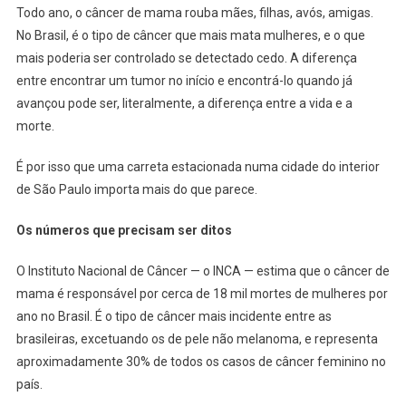
Todo ano, o câncer de mama rouba mães, filhas, avós, amigas.
Salva
Vidas
No Brasil, é o tipo de câncer que mais mata mulheres, e o que
E
mais poderia ser controlado se detectado cedo. A diferença
A
entre encontrar um tumor no início e encontrá-lo quando já
Fila
avançou pode ser, literalmente, a diferença entre a vida e a
De
morte.
Espera
Que
É por isso que uma carreta estacionada numa cidade do interior
Não
de São Paulo importa mais do que parece.
Pode
Esperar
Os números que precisam ser ditos
O Instituto Nacional de Câncer — o INCA — estima que o câncer de
mama é responsável por cerca de 18 mil mortes de mulheres por
ano no Brasil. É o tipo de câncer mais incidente entre as
brasileiras, excetuando os de pele não melanoma, e representa
aproximadamente 30% de todos os casos de câncer feminino no
país.